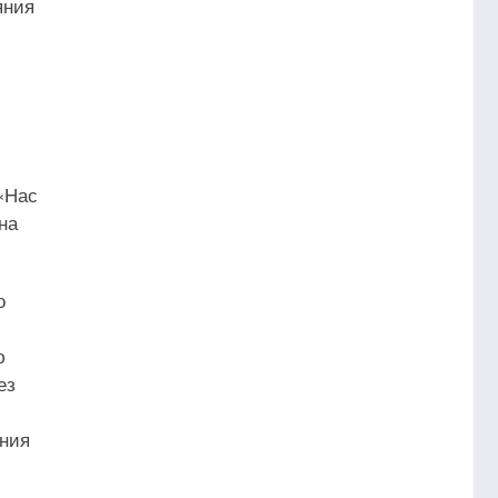
яния
«Нас
на
о
ю
ез
ения