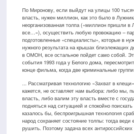
По Миронову, если выйдут на улицы 100 тысяч
власть, нужен миллион, как это было в Лужник
неорганизованная толпа («миллион пришли в Л
все…»), осуществить любую провокацию – пар
подготовленные «специалисты», которые в н
нужного результата на крышах близлежащих д
в ОМОН, все остальное пойдет само собой. Эт
события 1993 года у Белого дома, пересмотри
конце фильма, когда две криминальные группи
... Рассматривая технологию «Захват в клещи»
кажется, не оставляет нам выбора: либо мы, 
власть, либо валим эту власть вместе с госуд
подняться над ситуацией и спокойно поискать в
казалось бы, беспроигрышная технология сраб
народ сохраняет состояние толпы: тогда веди 
рушить. Поэтому задача всех антироссийских