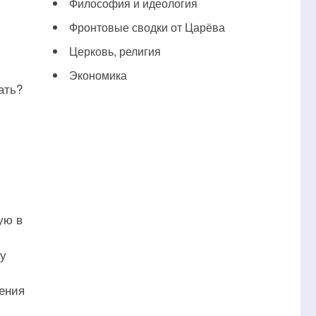
Философия и идеология
Фронтовые сводки от Царёва
Церковь, религия
Экономика
ать?
ую в
су
ения