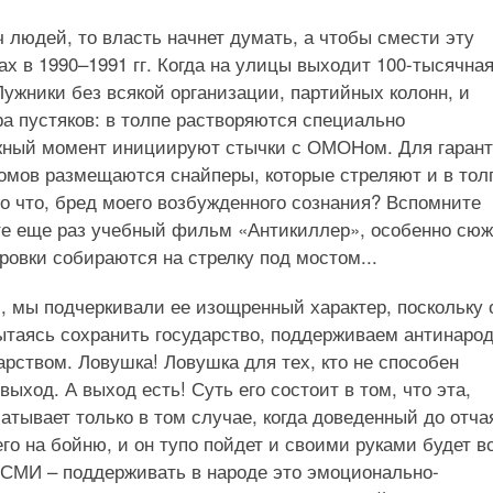
 людей, то власть начнет думать, а чтобы смести эту
ах в 1990–1991 гг. Когда на улицы выходит 100-тысячна
ужники без всякой организации, партийных колонн, и
а пустяков: в толпе растворяются специально
ужный момент инициируют стычки с ОМОНом. Для гаран
омов размещаются снайперы, которые стреляют и в толп
о что, бред моего возбужденного сознания? Вспомните
те еще раз учебный фильм «Антикиллер», особенно сюж
ровки собираются на стрелку под мостом...
, мы подчеркивали ее изощренный характер, поскольку 
пытаясь сохранить государство, поддерживаем антинаро
арством. Ловушка! Ловушка для тех, кто не способен
ыход. А выход есть! Суть его состоит в том, что эта,
атывает только в том случае, когда доведенный до отча
его на бойню, и он тупо пойдет и своими руками будет в
 СМИ – поддерживать в народе это эмоционально-