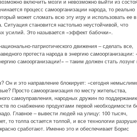
евозможно включить мозги и невозможно выйти из состо
чинается процесс самоорганизации народа, то реально
оторый может сломать всю эту игру и использовать ее в
а. Ситуация становится настолько неустойчивой, что
ых усилий. Это называется «эффект бабочки».
национально-патриотического движения – сделать все,
аведного протеста народа в энергию самоорганизации: 
нергию самоорганизации!» – таким должен стать лозунг 
в? Он и это направление блокирует: «сегодня немыслим
евые? Просто самоорганизация по месту жительства,
ного самоуправления, народных дружин по поддержани
еств по снабжению продуктами первой необходимости б
надо. Главное – вывести людей на улицу: 100 тысяч,
т, то толпа остается толпой, и все технологии разруш
екрасно сработают. Именно это и обеспечивает Борис