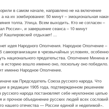
ворили в самом начале, направлено не на включение
 а на их зомбирование: 50 минут – эмоциональная накач
яния толпа. Улица. Всем выходить. Кто не согласен –
вал России», и завершение сеанса – 10 минут
! Кашпировский отдыхает! ...
то нет идея Народного Ополчения. Народное Ополчение –
б самоорганизации в чрезвычайных условиях, особенно
 путь национального предательства. Ополчение Минина и
о в историю вошло именно оно, поскольку оно победило.
ит именно Народное Ополчение.
 иначе как Председатель Союза русского народа. Что
ации в редакции 1905 года, подтвержденном решением
з русского народа постановляет себе неуклонною целью
я и прочное объединение русских людей всех сословий
го нашего отечества — России единой и неделимой».