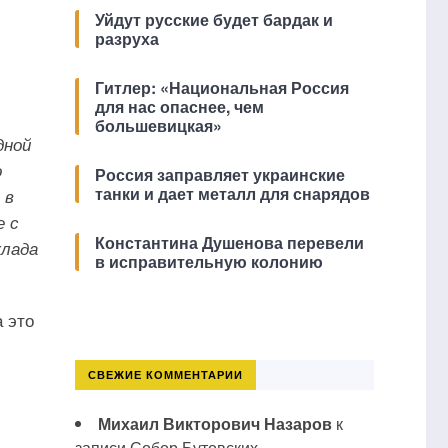
Уйдут русские будет бардак и
разруха
Гитлер: «Национальная Россия
для нас опаснее, чем
большевицкая»
дной
о
Россия заправляет украинские
танки и дает металл для снарядов
 в
е с
Константина Душенова перевели
клада
в исправительную колонию
 это
СВЕЖИЕ КОММЕНТАРИИ
Михаил Викторович Назаров
к
записи
Собор Бутовских