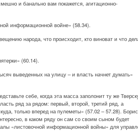
смешно и банально вам покажется, агитационно-
чной информационной войне» (58.34).
вещению народа, что происходит, кто виноват и что дел
терки» (60.14).
тысяч выведенных на улицу – и власть начнет думать»
едставьте себе, когда эта масса заполонит ту же Тверск
класть ряд за рядом: первый, второй, третий ряд, а
уда, только вперед на пулеметы» (57.02 – 57.28). Бори
нтересно, в каком ряду он сам со своим сыном будет
риалы «листовочной информационной войны» для управл