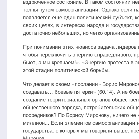
вздрюченное состояние. В таком состоянии н
толпы путем самоорганизации. Однако если на
появляется еще один политический субъект, к
своих целях, в интересах народа и государств
достаточно небольших, но четко организованн
При понимании этих нюансов задача лидеров 
чтобы переключить энергию справедливого, пр
бьют, а мы крепчаем!». «Энергию протеста в э
этой стадии политической борьбы.
Что делает в своем «послании» Борис Мироно
создавать… боевые пятерки» (60.14). А не бо
создание территориальных органов обществен
общественного порядка, потребительских общ
посредников? По Борису Миронову, ничего не 
миллион... Если элементов самоорганизации не
государства, о которых мы говорили выше, пр
Миронов.