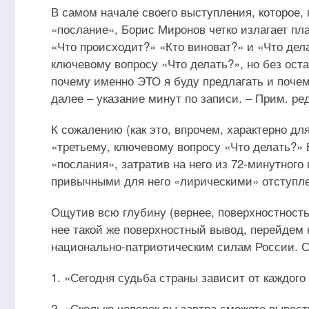
В самом начале своего выступления, которое,
«послание», Борис Миронов четко излагает пла
«Что происходит?» «Кто виноват?» и «Что дела
ключевому вопросу «Что делать?», но без оста
почему именно ЭТО я буду предлагать и почем
далее – указание минут по записи. – Прим. ред
К сожалению (как это, впрочем, характерно дл
«третьему, ключевому вопросу «Что делать?»
«послания», затратив на него из 72-минутного в
привычными для него «лирическими» отступле
Ощутив всю глубину (вернее, поверхностност
нее такой же поверхностный вывод, перейдем 
национально-патриотическим силам России. С
1. «Сегодня судьба страны зависит от каждого 
2. «Сколько человек вы завтра сможете вывести