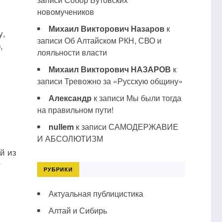
новомучеников
Михаил Викторович Назаров
к
у,
записи
Об Алтайском РКН, СВО и
,
лояльности власти
Михаил Викторович НАЗАРОВ
к
записи
Тревожно за «Русскую общину»
Александр
к записи
Мы были тогда
на правильном пути!
nullem
к записи
САМОДЕРЖАВИЕ
И АБСОЛЮТИЗМ
й из
т
РУБРИКИ
Актуальная публицистика
Алтай и Сибирь