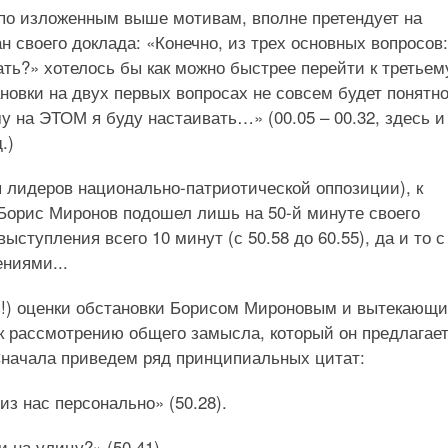
 по изложенным выше мотивам, вполне претендует на
н своего доклада: «Конечно, из трех основных вопросов:
ть?» хотелось бы как можно быстрее перейти к третьем
новки на двух первых вопросах не совсем будет понятно
у на ЭТОМ я буду настаивать…» (00.05 – 00.32, здесь и
.)
я лидеров национально-патриотической оппозиции), к
 Борис Миронов подошел лишь на 50-й минуте своего
ыступления всего 10 минут (с 50.58 до 60.55), да и то с
ниями...
ь!) оценки обстановки Борисом Мироновым и вытекающи
к рассмотрению общего замысла, который он предлагае
начала приведем ряд принципиальных цитат:
из нас персонально» (50.28).
 на улицу?» (50.41).