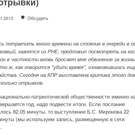
(отрывки)
Обсудить
01.2013
ь потратить много времени на стояние в очереди в о
комый, кажется из РНЕ, предложил посмотреть на ег
 он в частности вновь бросает мне обвинение за жизнь
Что ж, как говорится "убили время", ознакомившись ещ
йства. Сегодня на КПР выставлена критика этого до
сколько отрывков.
 национально-патриотической общественности именно на
вершается год, надо подвести итоги. Если послание
илось 82,05 минуты, то выступление Б.С. Миронова 22
минуты (мы используем запись, размещенную в сети
..