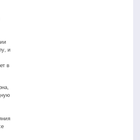
я
тии
у, и
ет в
она,
дную
яния
се