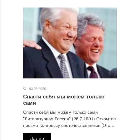
Этот сайт использует Akismet для борьбы со спамом.
Узнайте, как обрабатываются ваши данные комментариев
.
Отправляя сообщение, Вы разрешаете сбор и обработку
персональных данных.
Политика конфиденциальности
.
03.08.2026
Спасти себя мы можем только
сами
Спасти себя мы можем только сами
"Литературная Россия" (26.7.1991) Открытое
письмо Конгрессу соотечественников [Это...
Далее