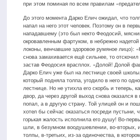
при этом поминая по всем правилам «предател
До этого момента Дарко Елич ожидал, что толпа
напал на него этот человек. Поэтому он в пер
нападавшему (это был некто Феодосий, мясни
окровавленным фартуком, в небрежно надетой
локоны, венчавшие здоровое румяное лицо): «Н
снова замахивается ещё сильнее, то отскочил 
застав Феодосия врасплох. «Долой! Долой фаш
Дарко Елич уже был на лестнице своей школы,
который подняла толпа, угодило в него по одн
лестнице. Но не утихла его скорбь и теперь, 
двор, да через другой выход снова оказался в 
попал, а в другую страну. Той улицей он и по
хотел бы сейчас оказаться посреди пустыни, ч
горькая жалость исполнила его душу! Во-первы
шли, в безумном воодушевлении, во-вторых, и
толпы, в-третьих, из-за одиночества, в которо