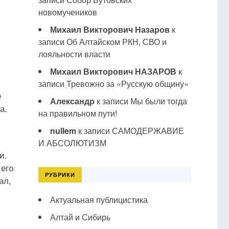
новомучеников
Михаил Викторович Назаров
к
записи
Об Алтайском РКН, СВО и
лояльности власти
Михаил Викторович НАЗАРОВ
к
записи
Тревожно за «Русскую общину»
е
Александр
к записи
Мы были тогда
а.
на правильном пути!
nullem
к записи
САМОДЕРЖАВИЕ
И АБСОЛЮТИЗМ
и.
 его
РУБРИКИ
ал,
Актуальная публицистика
Алтай и Сибирь