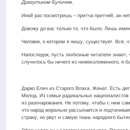
Драгутином Буличем.
Иной раз посмотришь – притча притчей, ан нет
Довожу до вас только то, что было. Лишь име
Человек, о котором я пишу, существует. Всё, 
Напоследок, пусть любезные читатели знают, ч
случилось бы ничего из нижеизложенного, я бы
Дарко Елич из Старого Влаха. Женат. Есть де
Молод. Из семьи радикальных националистов и
из разочарования. Не потому, чтобы с ним сам
что народ морально рассыпается и подтачивает
страну, но рвут и самую ткань народного быти
Обращался он к властям своего края. Показал 