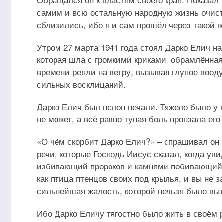
самим и всю остальную народную жизнь очисти
сблизились, ибо я и сам прошёл через такой ж
Утром 27 марта 1941 года стоял Дарко Елич н
которая шла с громкими криками, обрамлённа
времени реяли на ветру, вызывая глупое воод
сильных восклицаний.
Дарко Елич был полон печали. Тяжело было у не
не может, а всё равно тупая боль пронзала ег
«О чём скорбит Дарко Елич?» – спрашивал он 
речи, которые Господь Иисус сказал, когда у
избивающий пророков и камнями побивающий по
как птица птенцов своих под крылья, и вы не з
сильнейшая жалость, которой нельзя было выт
Ибо Дарко Еличу тягостно было жить в своём р