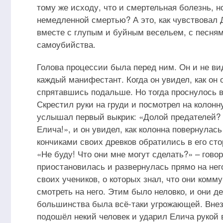
тому же исходу, что и смертельная болезнь, н
немедленной смертью? А это, как чувствовал
вместе с глупым и буйным весельем, с песням
самоубийства.
Голова процессии была перед ним. Он и не вид
каждый манифестант. Когда он увидел, как он о
спрятавшись подальше. Но тогда проснулось в
Скрестил руки на груди и посмотрел на колонн
услышал первый выкрик: «Долой предателей? 
Елича!», и он увидел, как колонна повернулась
кончиками своих древков обратились в его сто
«Не буду! Что они мне могут сделать?» – гово
приостановилась и развернулась прямо на нег
своих учеников, о которых знал, что они комм
смотреть на него. Этим было неловко, и они 
большинства была всё-таки угрожающей. Внеза
подошёл некий человек и ударил Елича рукой 