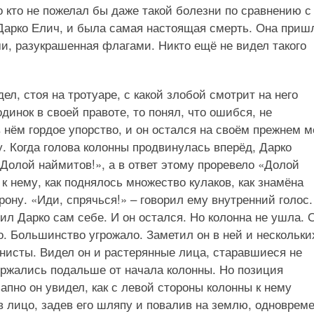
о кто не пожелал бы даже такой болезни по сравнению с
 Дарко Елич, и была самая настоящая смерть. Она приш
и, разукрашенная флагами. Никто ещё не видел такого
ел, стоя на тротуаре, с какой злобой смотрит на него
динок в своей правоте, то понял, что ошибся, не
 нём гордое упорство, и он остался на своём прежнем м
у. Когда голова колонны продвинулась вперёд, Дарко
Долой наймитов!», а в ответ этому проревело «Долой
 к нему, как поднялось множество кулаков, как знамёна
рону. «Иди, спрячься!» – говорил ему внутренний голос.
рил Дарко сам себе. И он остался. Но колонна не ушла. 
о. Большинство угрожало. Заметил он в ней и нескольки
унисты. Видел он и растерянные лица, старавшиеся не
держались подальше от начала колонны. Но позиция
пно он увидел, как с левой стороны колонны к нему
в лицо, задев его шляпу и повалив на землю, одноврем