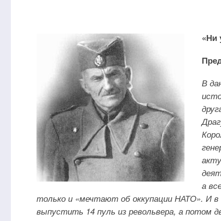
«Ни 
Пре
В да
исто
друг
Драг
Коро
гене
акту
деят
а вс
только и «мечтают об оккупации НАТО». И в
выпустить 14 пуль из револьвера, а потом д