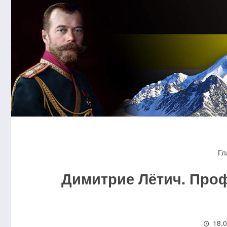
Гл
Димитрие Лётич. Проф
18.