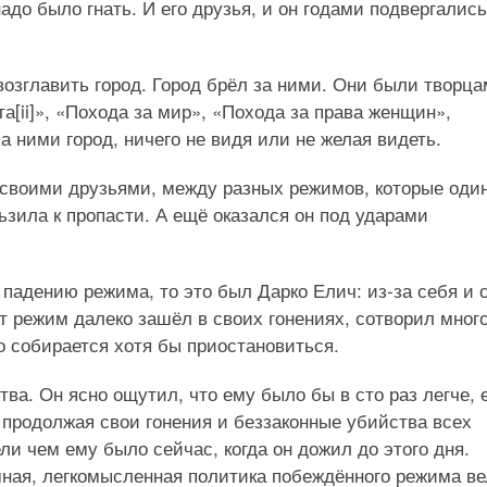
адо было гнать. И его друзья, и он годами подвергались
озглавить город. Город брёл за ними. Они были творц
[ii]», «Похода за мир», «Похода за права женщин»,
а ними город, ничего не видя или не желая видеть.
 своими друзьями, между разных режимов, которые один
ьзила к пропасти. А ещё оказался он под ударами
 падению режима, то это был Дарко Елич: из-за себя и 
от режим далеко зашёл в своих гонениях, сотворил мног
о собирается хотя бы приостановиться.
ва. Он ясно ощутил, что ему было бы в сто раз легче, 
продолжая свои гонения и беззаконные убийства всех
ели чем ему было сейчас, когда он дожил до этого дня.
мная, легкомысленная политика побеждённого режима ве