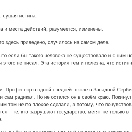
: сущая истина.
на и места действий, разумеется, изменены.
что здесь приведено, случилось на самом деле.
то если бы такого человека не существовало и с ним н
 этого не писал. Эта история тем и полезна, что истинн
ти. Профессор в одной средней школе в Западной Серби
 сам радикал. Но не остался он в своём краю. Покинул
им там нечто плохое сделали, а потому, что почувствов
ся – те, кто разрушают государство, метят не только в
я.
им, в чём они виноваты, что ещё не поздно очиститься