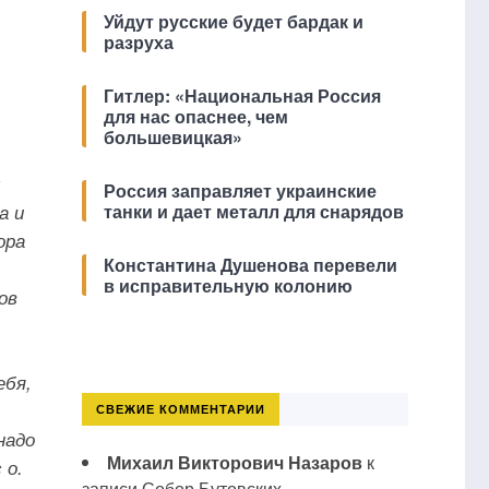
Уйдут русские будет бардак и
разруха
Гитлер: «Национальная Россия
для нас опаснее, чем
большевицкая»
л
Россия заправляет украинские
а и
танки и дает металл для снарядов
ора
Константина Душенова перевели
в исправительную колонию
ов
ебя,
СВЕЖИЕ КОММЕНТАРИИ
надо
Михаил Викторович Назаров
к
 о.
записи
Собор Бутовских