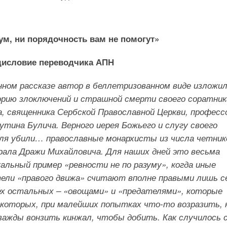
ум, ни порядочность вам не помогут»
дисловие переводчика АПН
нном рассказе автор в беллетризованном виде изложи
рию злоключений и страшной смерти своего соратник
а, священника Сербской Православной Церкви, професс
утина Булича. Верного иерея Божьего и слугу своего
ля убили… православные монархисты из числа четник
рала Дражи Михайловича. Для наших дней это весьма
альный пример «ревности не по разуму», когда иные
ели «правого движа» считают вполне правыми лишь с
ех остальных – «овощами» и «предателями», которые
 которых, при малейших попытках что-то возразить, 
важды вонзить кинжал, чтобы добить. Как случилось с