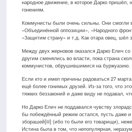
народное движение, в которое Дарко пришёл, н
гонениям.
Коммунисты были очень сильны. Они смогли в
«Объединённой оппозиции», «Народного фронта
«Защитим страну» и т.д. Как отара овец, шёл з
Между двух жерновов оказался Дарко Елич со
другим сменялись во власти, пока страна скол
коммунистов, обрушившимися на буржуазию.
Если кто и имел причины радоваться 27 марта
ещё более гонимых друзей. Из-за того, что эт
тяжких беззаконий и даже виду не подавал, чт
Но Дарко Елич не поддавался чувству злорадст
бы побеждённый режим остался, пусть даже и 
зборашей[iii] (ибо то были его товарищи), неж
Истина была в том, что непопулярная, неразу