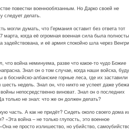
стве повестки военнообязанным. Но Дарко своей не
у следует делать.
ть могли думать, что Германия оставит без ответа тот
7 марта, когда её огромная военная сила была полност
ла задействована, и её армия спокойно шла через Венгр
л, что война неминуема, разве что какое-то чудо Божие
напрасна. Знал он о том случае, когда наши войска, буд
ы в боснийско-албанские горные леса, где их заставили
шесть недель. Знал он, что никто не успеет даже убеж
й войны непосредственно виноват. Знал он о последних
Да только не знал: что же он должен делать?
кую часть. А как не придёт? Сидеть около своего дома и
 «Эта война – не только глупость, это военное
 «Она не просто излишество, но убийство, самоубийство