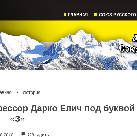
ГЛАВНАЯ
СОЮЗ РУССКОГО
авная
История
ессор Дарко Елич под буквой
«З»
Обсудить
08.2012