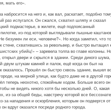
я, мать его».
 набросится на него и, как вал, раскатает, подобно тому
вый раз испугался. Он сжался, схватил шляпу и сказал
цкий подмастерье, в жилете, ещё подпоясанный
 пилотке, из-под которой выглядывали пышные каштано
е безумен ли еси, человече?». Но когда заметил, что т
к стене, схватившись за револьвер, и быстро вытащил е
истских убийц!» – заревела толпа во главе колонны. Н
 открыл двери и скрылся в здании. Среди дикого шума,
ой-двум штукам камней и палок, ещё когда он был на
как оказалось. Прошёл он быстро сквозь здание, вышел в
городе, на мирной улице, как будто даже не в другой гор
шёл теперь неохотно, спокойным ходом. Больше всего он
тобы не видеть никого хотя бы несколько дней. О, какая
х, из-за общей беды, навстречу которой все бессознат
з-за нападения и оскорбления, которым он подвергся от
м он вдруг оказался посреди родного города.