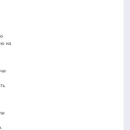
ью
ию на
учи
ать
ли
.