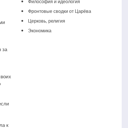
Философия и идеология
Фронтовые сводки от Царёва
Церковь, религия
ами
Экономика
 за
своих
о
если
ла к