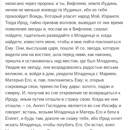
написано через пророка: и ты, Вифлеем, земля Иудина,
ничем не меньше воеводств Иудиных, ибо из тебя
произойдет Вождь, Который упасет народ Мой, Израиля.
Тогда Ирод, тайно призвав волхвов, выведал от них время
появления звезды и, послав их в Вифлеем, сказал:
пойдите, тщательно разведайте о Младенце и, когда
найдете, известите меня, чтобы и мне пойти поклониться
Ему. Они, выслушав царя, пошли. И се, звезда, которую
видели они на востоке, шла перед ними, как наконец
пришла и остановилась над местом, где был Младенец.
Увидев же звезду, они возрадовались радостью весьма
великою, и, войдя в дом, увидели Младенца с Мариею,
Матерью Его, и, пав, поклонились Ему; и, открыв
сокровища свои, принесли Ему дары: золото, ладан и
смирну. И, получив во сне откровение не возвращаться к
Ироду, иным путем отошли в страну свою. Когда же они
отошли, – се, Ангел Господень является во сне Иосифу и
говорит: встань, возьми Младенца и Матерь Его и беги в
Египет, и будь там, доколе не скажу тебе, ибо Ирод хочет
искать Младенца, чтобы погубить Его. Он встал, взял