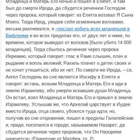
Младенца и Матерь Его ночью и пошел в Египет, и там
был до смерти Ирода, да сбудется реченное Господом
через пророка, который говорит: из Египта воззвал Я Сына
Моего. Тогда Ирод, увидев себя осмеянным волхвами,
весьма разгневался, и
«послал избить всех младенцев в
Вифлееме
и во всех пределах его, от двух лет и ниже, по
времени, которое выведал от волхвов [было убито 14 000
младенцев]. Тогда сбылось реченное через пророка
Иеремию, который говорит: глас в Раме слышен, плач и
рыдание и вопль великий; Рахиль плачет о детях своих и
не хочет утешиться, ибо их нет. По смерти же Ирода, – се,
Ангел Господень во сне является Иосифу в Египте и
говорит: встань, возьми Младенца и Матерь Его и иди в
землю Израилеву, ибо умерли искавшие души Младенца.
Он встал, взял Младенца и Матерь Его и пришел в землю
Израилеву. Услышав же, что Архелай царствует в Иудее
вместо Ирода, отца своего, убоялся туда идти; но,
получив во сне откровение, пошел в пределы Галилейские
и, придя, поселился в городе, называемом Назарет, да
сбудется реченное через пророков, что Он Назореем
наречется» (Евангелие от Матфея, гл. 2).