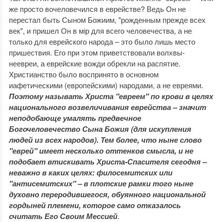
же просто вочеловечился в еврействе? Ведь Он не
перестал быть Сыном Божиим, "рожденным прежде всех
век", и пришел Он в мір для всего человечества, а не
только для еврейского народа – это было лишь место
пришествия. Его при этом приветствовали волхвы-
неевреи, а еврейские вожди обрекли на распятие.
Христианство было воспринято в основном
иафетическими (европейскими) народами, а не евреями.
Поэтому называть Христа "евреем" по крови в целях
национального возвеличивания еврейства – значит
неподобающе умалять предвечное
Богочеловечество Сына Божия (для искупления
людей из всех народов). Тем более, что ныне слово
"еврей" имеет несколько оттенков смысла, и не
подобает втискивать Христа-Спасителя сегодня –
неважно в каких целях: филосемитских или
"антисемитских" – в плотские рамки того ныне
духовно переродившегося, обуянного национальной
гордыней племени, которое само отказалось
считать Его Своим Мессией
.