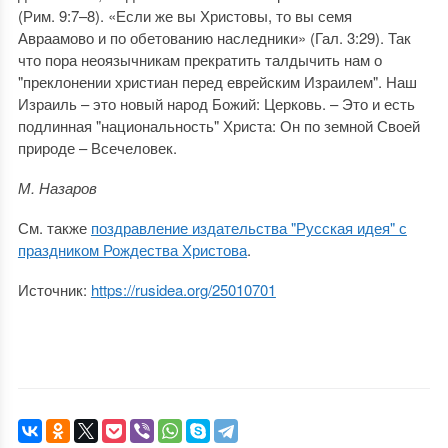
(Рим. 9:7–8). «Если же вы Христовы, то вы семя
Авраамово и по обетованию наследники» (Гал. 3:29). Так
что пора неоязычникам прекратить талдычить нам о
"преклонении христиан перед еврейским Израилем". Наш
Израиль – это новый народ Божий: Церковь. – Это и есть
подлинная "национальность" Христа: Он по земной Своей
природе – Всечеловек.
М. Назаров
См. также
поздравление издательства "Русская идея" с
праздником Рождества Христова
.
Источник:
https://rusidea.org/25010701