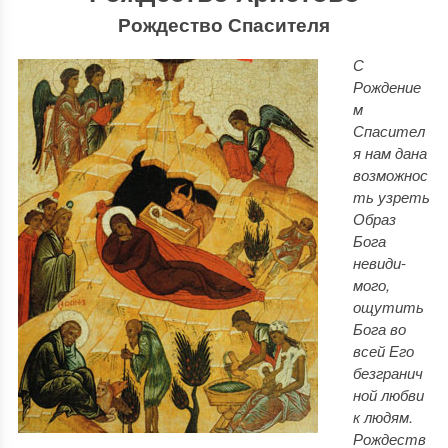
Рождество Спасителя
С
Рождение
м
Спасител
я нам дана
возможнос
ть уз­реть
Образ
Бога
невиди­
мого,
ощутить
Бога во
всей Его
безгранич
ной любви
к людям.
Рождеств