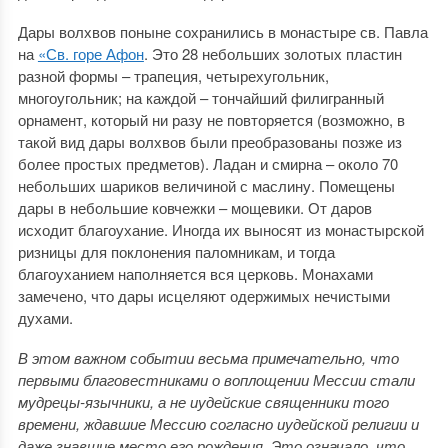
Дары волхвов поныне сохранились в монастыре св. Павла
на
«Св. горе Афон
. Это 28 небольших золотых пластин
разной формы – трапеция, четырехугольник,
многоугольник; на каждой – тончайший филигранный
орнамент, который ни разу не повторяется (возможно, в
такой вид дары волхвов были преобразованы позже из
более простых предметов). Ладан и смирна – около 70
небольших шариков величиной с маслину. Помещены
дары в небольшие ковчежки – мощевики. От даров
исходит благоухание. Иногда их выносят из монастырской
ризницы для поклонения паломникам, и тогда
благоуханием наполняется вся церковь. Монахами
замечено, что дары исцеляют одержимых нечистыми
духами.
В этом важном событии весьма примечательно, что
первыми благовестниками о воплощении Мессии стали
мудрецы-язычники, а не иудейские священники того
времени, ждавшие Мессию согласно иудейской религии и
даже знавшие место его рождения. Это означало, что