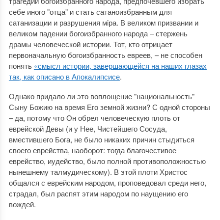
трагедии богоизбранного народа, предпочевшего избрать
себе иного "отца" и стать сатаноизбранным для
сатанизации и разрушения мiра. В великом призвании и
великом падении богоизбранного народа – стержень
драмы человеческой истории. Тот, кто отрицает
первоначальную богоизбранность евреев, – не способен
понять
«смысл истории, завершающейся на наших глазах
так, как описано в Апокалипсисе
.
Однако придало ли это воплощение "национальность"
Сыну Божию на время Его земной жизни? С одной стороны
– да, потому что Он обрел человеческую плоть от
еврейской Девы (и у Нее, Чистейшего Сосуда,
вместившего Бога, не было никаких причин стыдиться
своего еврейства, наоборот: тогда благочестивое
еврейство, иудейство, было полной противоположностью
нынешнему талмудическому). В этой плоти Христос
общался с еврейским народом, проповедовал среди него,
страдал, был распят этим народом по наущению его
вождей.