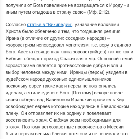
получили от Бога повеление не возвращаться к Ироду «и
иным путем отыдоша в страну свою» (Мф. 2:12).
Согласно
статье в "Википедии"
, узнавание волхвами
Христа было облегчено и тем, что тогдашняя религия
Ирана (в отличие от других соседних народов) –
«зороастризм исповедовал монотеизм, т.е. веру в единого
Бога. Авеста (священная книга зороастрийцев) так же как и
Библия, обещает приход Спасителя в мiр. Основной темой
зороастризма является противостояние добра и зла и
выбор человека между ними. Иранцы (персы) увидели в
иудейском народе духовных единомышленников,
поскольку евреи также как и персы не поклонялись
идолам, а чтили единого Бога. [Поэтому] вскоре после
своей победы над Вавилоном Иранский правитель Кир
освобождает евреев которые находились в Вавилонском
плену. Он отправляет их на родину и повелевает
восстановить храм. Снабжая всем необходимым для
этого». Поэтому ветхозаветные пророчества о Мессии
были персам весьма близки, хотя они и не понимали это