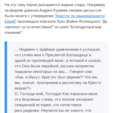
На эту тему порою разгораются жаркие споры. Например,
на форуме диакона Андрея Кураева таковая дискуссия
была начата с утверждения
"Христос по национальности
Еврей"
проповедью епископа Луки (Войно-Ясенецкого) "Да
смолкнут уста нечестивые!" из книги "Благодатный жар
покаяния":
... Недавно с крайним удивлением я услышал,
что слова мои о Пресвятой Богородице в
одной из проповедей моих, в которой я сказал,
что Она была еврейкой, весьма неприятно
поразили некоторых из вас... Говорят они:
«Как, и Иисус Христос был евреем?! Что же,
мы, значит, покланяемся распятому на Кресте
еврею!?»
О, Господи мой, Господи! Как поразили меня
эти безумные слова, это полное незнание
священной истории, это нечестивое
рассуждение. Неужели вы не знаете, что