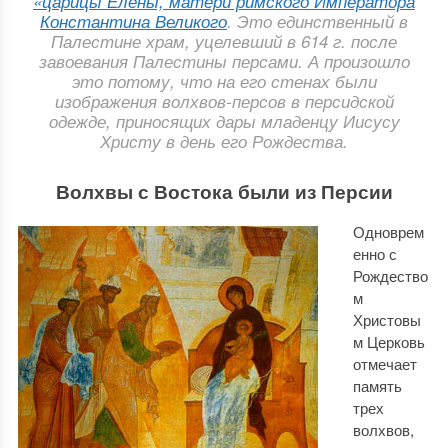
«царицы Елены, матери римского Императора
Константина Великого
. Это единственный в
Палестине храм, уцелевший в 614 г. после
завоевания Палестины персами. А произошло
это потому, что на его стенах были
изображения волхвов-персов в персидской
одежде, приносящих дары младенцу Иисусу
Христу в день его Рождества.
Волхвы с Востока были из Персии
Одноврем
енно с
Рождество
м
Христовы
м Церковь
отмечает
память
трех
волхвов,