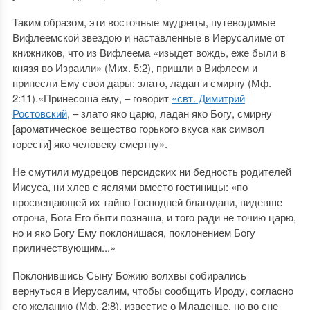
Таким образом, эти восточные мудрецы, путеводимые
Вифлеемской звездою и наставленные в Иерусалиме от
книжников, что из Вифлеема «изыдет вождь, еже были в
князя во Израили» (Мих. 5:2), пришли в Вифлеем и
принесли Ему свои дары: злато, ладан и смирну (Мф.
2:11).«Принесоша ему, – говорит
«свт. Димитрий
Ростовский
, – злато яко царю, ладан яко Богу, смирну
[ароматическое вещество горького вкуса как символ
горести] яко человеку смертну».
Не смутили мудрецов персидских ни бедность родителей
Иисуса, ни хлев с яслями вместо гостиницы: «по
просвещающей их тайно Господней благодани, видевше
отроча, Бога Его быти познаша, и того ради не точию царю,
но и яко Богу Ему поклонишася, поклонением Богу
приличествующим...»
Поклонившись Сыну Божию волхвы собирались
вернуться в Иерусалим, чтобы сообщить Ироду, согласно
его желанию (Мф. 2:8), известие о Младенце, но во сне