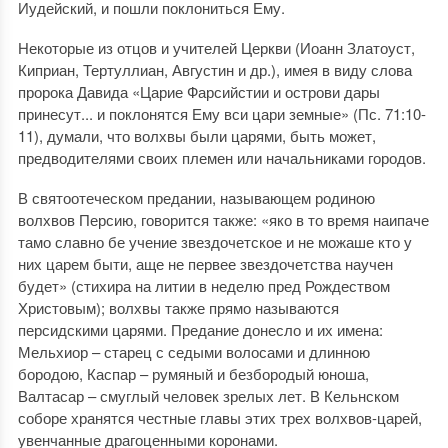
Иудейский, и пошли поклониться Ему.
Некоторые из отцов и учителей Церкви (Иоанн Златоуст,
Киприан, Тертуллиан, Августин и др.), имея в виду слова
пророка Давида «Царие Фарсийстии и острови дары
принесут... и поклонятся Ему вси цари земные» (Пс. 71:10-
11), думали, что волхвы были царями, быть может,
предводителями своих племен или начальниками городов.
В святоотеческом предании, называющем родиною
волхвов Персию, говорится также: «яко в то время наипаче
тамо славно бе учение звездочетское и не можаше кто у
них царем быти, аще не первее звездочетства научен
будет» (стихира на литии в неделю пред Рождеством
Христовым); волхвы также прямо называются
персидскими царями. Предание донесло и их имена:
Мельхиор – старец с седыми волосами и длинною
бородою, Каспар – румяный и безбородый юноша,
Валтасар – смуглый человек зрелых лет. В Кельнском
соборе хранятся честные главы этих трех волхвов-царей,
увенчанные драгоценными коронами.