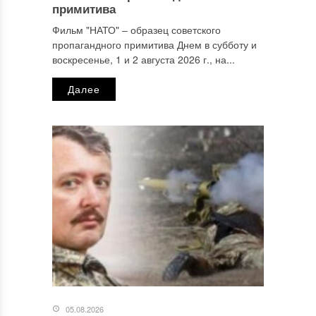
примитива
Фильм "НАТО" ‒ образец советского
пропагандного примитива Днем в субботу и
Email
*
воскресенье, 1 и 2 августа 2026 г., на...
Далее
Сайт
Этот сайт использует Akismet для борьбы со спамом.
Узнайте, как обрабатываются ваши данные комментариев
.
Отправляя сообщение, Вы разрешаете сбор и обработку
персональных данных.
Политика конфиденциальности
.
05.08.2026