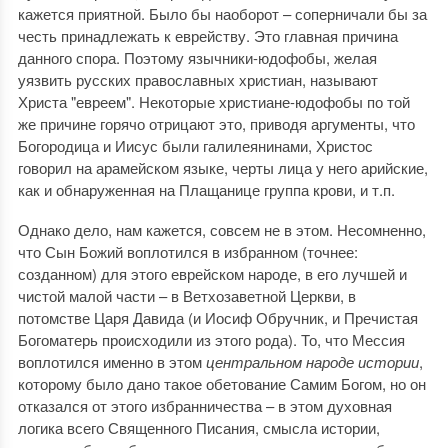
кажется приятной. Было бы наоборот – соперничали бы за
честь принадлежать к еврейству. Это главная причина
данного спора. Поэтому язычники-юдофобы, желая
уязвить русских православных христиан, называют
Христа "евреем". Некоторые христиане-юдофобы по той
же причине горячо отрицают это, приводя аргументы, что
Богородица и Иисус были галилеянинами, Христос
говорил на арамейском языке, черты лица у него арийские,
как и обнаруженная на Плащанице группа крови, и т.п.
Однако дело, нам кажется, совсем не в этом. Несомненно,
что Сын Божий воплотился в избранном (точнее:
созданном) для этого еврейском народе, в его лучшей и
чистой малой части – в Ветхозаветной Церкви, в
потомстве Царя Давида (и Иосиф Обручник, и Пречистая
Богоматерь происходили из этого рода). То, что Мессия
воплотился именно в этом
центральном народе истории
,
которому было дано такое обетование Самим Богом, но он
отказался от этого избранничества – в этом духовная
логика всего Священного Писания, смысла истории,