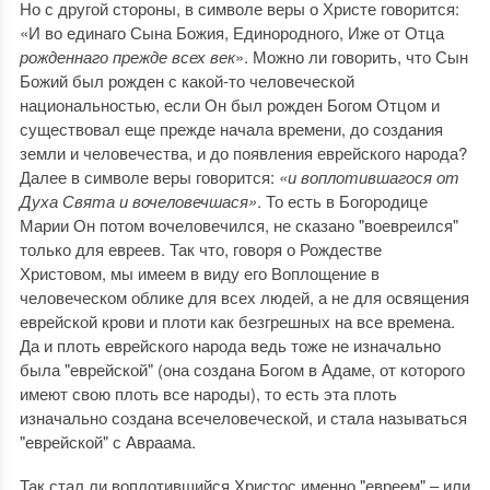
Но с другой стороны, в символе веры о Христе говорится:
«И во единаго Сына Божия, Единородного, Иже от Отца
рожденнаго прежде всех век
». Можно ли говорить, что Сын
Божий был рожден с какой-то человеческой
национальностью, если Он был рожден Богом Отцом и
существовал еще прежде начала времени, до создания
земли и человечества, и до появления еврейского народа?
Далее в символе веры говорится:
«и воплотившагося от
Духа Свята и вочеловечшася»
. То есть в Богородице
Марии Он потом вочеловечился, не сказано "воевреился"
только для евреев. Так что, говоря о Рождестве
Христовом, мы имеем в виду его Воплощение в
человеческом облике для всех людей, а не для освящения
еврейской крови и плоти как безгрешных на все времена.
Да и плоть еврейского народа ведь тоже не изначально
была "еврейской" (она создана Богом в Адаме, от которого
имеют свою плоть все народы), то есть эта плоть
изначально создана всечеловеческой, и стала называться
"еврейской" с Авраама.
Так стал ли воплотившийся Христос именно "евреем" – или