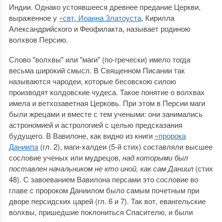
Индии. Однако устоявшееся древнее предание Церкви,
выраженное у
«свт. Иоанна Златоуста
, Кирилла
Александрийского и Феофилакта, называет родиною
волхвов Персию.
Слово "волхвы" или "маги" (по-гречески) имело тогда
весьма широкий смысл. В Священном Писании так
называются чародеи, которые бесовскою силою
производят колдовские чудеса. Такое понятие о волхвах
имела и ветхозаветная Церковь. При этом в Персии маги
были жрецами и вместе с тем учеными: они занимались
астрономией и астрологией с целью предсказания
будущего. В Вавилоне, как видно из книги
«пророка
Даниила
(гл. 2), маги-халдеи (5-й стих) составляли высшее
сословие ученых или мудрецов,
над которыми был
поставлен начальником не кто иной, как сам Даниил
(стих
48). С завоеванием Вавилона персами это сословие во
главе с пророком Даниилом было самым почетным при
дворе персидских царей (гл. 6 и 7). Так вот, евангельские
волхвы, пришедшие поклониться Спасителю, и были