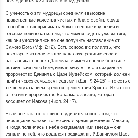
последователями того клана мудрецов.
С ученостью эти мудрецы соединяли высокие
нравственные качества чистых и благоговейных душ,
способных воспринимать Божественные внушения и
готовых повиноваться им, что можно видеть уже из того,
как они удостоились во сне получить наставление от
Самого Бога (Мф. 2:12). Есть основание полагать, что
некоторые из волхвов приняли даже религию своего
наставника, пророка Даниила, и имели вполне близкие к
истине понятия о Боге, имели веру в Него и сохраняли
пророчество Даниила о Царе Иудейском, который должен
прийти через семьдесят седьмин (Дан. 9:24-25) – то есть с
точным указанием времени пришествия Христа. Известно
было им и пророчество Валаама о звезде, которая
воссияет от Иакова (Числ. 24:17).
Если все так, то нет ничего удивительного в том, что
персидские волхвы точно знали время рождения Мессии,
и когда появилась в небе ожидаемая ими звезда – они
узнали по ней, что родился предказанный Даниилом Царь