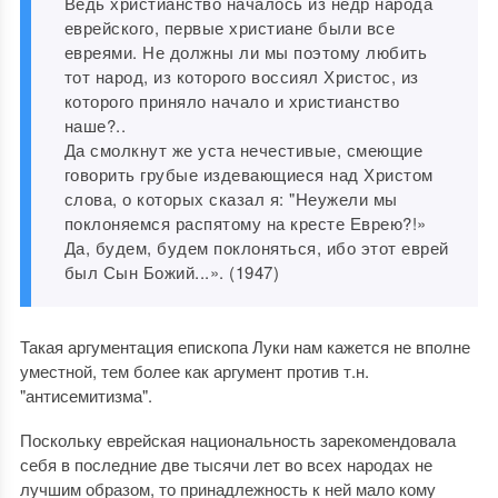
Ведь христианство началось из недр народа
еврейского, первые христиане были все
евреями. Не должны ли мы поэтому любить
тот народ, из которого воссиял Христос, из
которого приняло начало и христианство
наше?..
Да смолкнут же уста нечестивые, смеющие
говорить грубые издевающиеся над Христом
слова, о которых сказал я: "Неужели мы
поклоняемся распятому на кресте Еврею?!»
Да, будем, будем поклоняться, ибо этот еврей
был Сын Божий...». (1947)
Такая аргументация епископа Луки нам кажется не вполне
уместной, тем более как аргумент против т.н.
"антисемитизма".
Поскольку еврейская национальность зарекомендовала
себя в последние две тысячи лет во всех народах не
лучшим образом, то принадлежность к ней мало кому