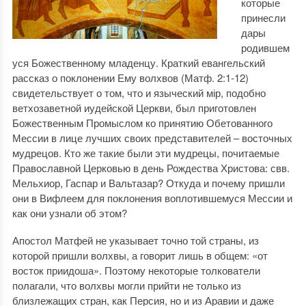
которые
принесли
дары
родившем
уся Божественному младенцу. Краткий евангельский
рассказ о поклонении Ему волхвов (Матф. 2:1-12)
свидетельствует о том, что и языческий мір, подобно
ветхозаветной иудейской Церкви, был приготовлен
Божественным Промыслом ко принятию Обетованного
Мессии в лице лучших своих представителей – восточных
мудрецов. Кто же такие были эти мудрецы, почитаемые
Православной Церковью в день Рождества Христова: свв.
Мельхиор, Гаспар и Вальтазар? Откуда и почему пришли
они в Вифлеем для поклонения воплотившемуся Мессии и
как они узнали об этом?
Апостол Матфей не указывает точно той страны, из
которой пришли волхвы, а говорит лишь в общем: «от
восток приидоша». Поэтому некоторые толкователи
полагали, что волхвы могли прийти не только из
близлежащих стран, как Персия, но и из Аравии и даже