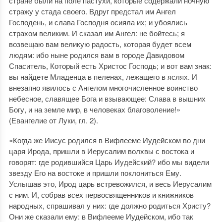
стране были на поле пастухи, которые содержали ночную
стражу у стада своего. Вдруг предстал им Ангел
Господень, и слава Господня осияла их; и убоялись
страхом великим. И сказал им Ангел: не бойтесь; я
возвещаю вам великую радость, которая будет всем
людям: ибо ныне родился вам в городе Давидовом
Спаситель, Который есть Христос Господь; и вот вам знак:
вы найдете Младенца в пеленах, лежащего в яслях. И
внезапно явилось с Ангелом многочисленное воинство
небесное, славящее Бога и взывающее: Слава в вышних
Богу, и на земле мир, в человеках благоволение!»
(Евангелие от Луки, гл. 2).
«Когда же Иисус родился в Вифлееме Иудейском во дни
царя Ирода, пришли в Иерусалим волхвы с востока и
говорят: где родившийся Царь Иудейский? ибо мы видели
звезду Его на востоке и пришли поклониться Ему.
Услышав это, Ирод царь встревожился, и весь Иерусалим
с ним. И, собрав всех первосвященников и книжников
народных, спрашивал у них: где должно родиться Христу?
Они же сказали ему: в Вифлееме Иудейском, ибо так