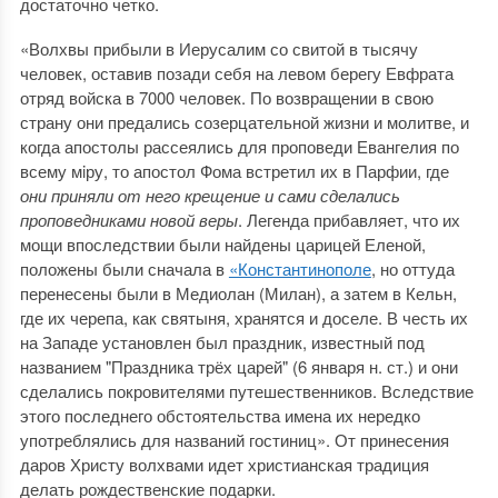
достаточно четко.
«Волхвы прибыли в Иерусалим со свитой в тысячу
человек, оставив позади себя на левом берегу Евфрата
отряд войска в 7000 человек. По возвращении в свою
страну они предались созерцательной жизни и молитве, и
когда апостолы рассеялись для проповеди Евангелия по
всему мiру, то апостол Фома встретил их в Парфии, где
они приняли от него крещение и сами сделались
проповедниками новой веры
. Легенда прибавляет, что их
мощи впоследствии были найдены царицей Еленой,
положены были сначала в
«Константинополе
, но оттуда
перенесены были в Медиолан (Милан), а затем в Кельн,
где их черепа, как святыня, хранятся и доселе. В честь их
на Западе установлен был праздник, известный под
названием "Праздника трёх царей" (6 января н. ст.) и они
сделались покровителями путешественников. Вследствие
этого последнего обстоятельства имена их нередко
употреблялись для названий гостиниц». От принесения
даров Христу волхвами идет христианская традиция
делать рождественские подарки.