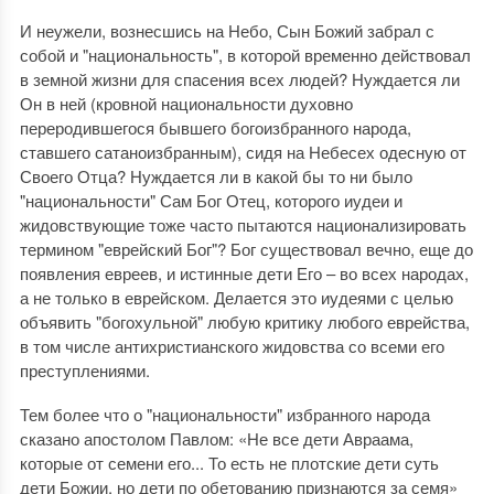
И неужели, вознесшись на Небо, Сын Божий забрал с
собой и "национальность", в которой временно действовал
в земной жизни для спасения всех людей? Нуждается ли
Он в ней (кровной национальности духовно
переродившегося бывшего богоизбранного народа,
ставшего сатаноизбранным), сидя на Небесех одесную от
Своего Отца? Нуждается ли в какой бы то ни было
"национальности" Сам Бог Отец, которого иудеи и
жидовствующие тоже часто пытаются национализировать
термином "еврейский Бог"? Бог существовал вечно, еще до
появления евреев, и истинные дети Его – во всех народах,
а не только в еврейском. Делается это иудеями с целью
объявить "богохульной" любую критику любого еврейства,
в том числе антихристианского жидовства со всеми его
преступлениями.
Тем более что о "национальности" избранного народа
сказано апостолом Павлом: «Не все дети Авраама,
которые от семени его... То есть не плотские дети суть
дети Божии, но дети по обетованию признаются за семя»