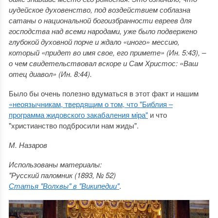
иудейское духовенство, под воздействием соблазна
сатаны о национальной богоизбранности евреев для
господства над всеми народами, уже было подвержено
глубокой духовной порче и ждало «иного» мессию,
который «придет во имя свое, его примете» (Ин. 5:43), –
о чем свидетельствовал вскоре и Сам Христос: «Ваш
отец диавол» (Ин. 8:44).
Было бы очень полезно вдуматься в этот факт и нашим
«неоязычникам, твердящим о том, что "Библия –
программа жидовского закабаления мiра"
и что
"христианство подбросили нам жиды".
М. Назаров
Использованы материалы:
"Русский паломник (1893, № 52)
Статья "Волхвы" в "Википедии"
.