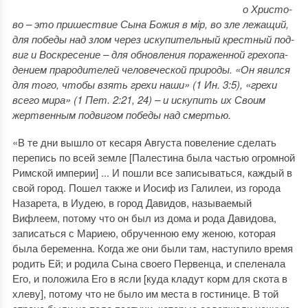
о Христо­
во – это пришествие Сына Божия в мiр, во зле лежащий,
для победы над злом через искупительный крестный под­
виг и Воскресение – для обнов­ления пораженной грехопа­
дением прародителей чело­веческой природы.
«Он явился
для того, чтобы взять грехи наши» (1 Ин. 3:5), «грехи
всего мира» (1 Пет. 2:21, 24) – и искупить их Своим
жертвенным подвигом победы над смертью.
«В те дни вышло от кесаря Августа повеление сделать
перепись по всей земле [Палестина была частью огромной
Римской империи] ... И пошли все записываться, каждый в
свой город. Пошел также и Иосиф из Галилеи, из города
Назарета, в Иудею, в город Давидов, называемый
Вифлеем, потому что он был из дома и рода Давидова,
записаться с Мариею, обрученною ему женою, которая
была беременна. Когда же они были там, наступило время
родить Ей; и родила Сына своего Первенца, и спеленала
Его, и положила Его в ясли [куда кладут корм для скота в
хлеву], потому что не было им места в гостинице. В той