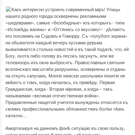
Какъ интересно устроенъ современный міръ! Улицы
нашего родного города осквернены рекламными
«шедеврами», самые «безобидные» изъ которыхъ - типа
«Исповѣдь вагины» и «Оттянись со вкусомъ!» - дѣлаютъ
его похожимъ на Содомъ и Гоморру. Съ «голубого экрана»
на обывателя каждый вечеръ кусками дерьма
вываливается столько новостей и въ такой подачѣ, что, ей
Богу, охота либо голову въ песокъ засунуть, или же
телевизоръ изъ окна выбросить. Православныя святыни
вселенскаго масштаба разрушены, осквернены и отданы
на откупъ хапугамъ. Многіе кіевскіе школьники понятія не
имѣютъ о томъ, когда началась, къ примѣру, Первая
Гражданская, когда - Вторая міровая, а когда – такъ
называемая «великая отечественная война».
Придавленные нищетой учителя вынуждены относится къ
своимъ профессіональнымъ обязанностямъ болѣе чѣмъ
халатно…
Амортизируя на данномъ фонѣ ситуацію въ свою пользу,
новая постсовѣтская буржуазія, «дѣлающая»