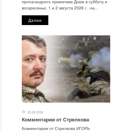
пропагандного примитива Днем в субботу и
Email
*
воскресенье, 1 и 2 августа 2026 г., на...
Далее
Сайт
Этот сайт использует Akismet для борьбы со спамом.
Узнайте, как обрабатываются ваши данные комментариев
.
Отправляя сообщение, Вы разрешаете сбор и обработку
персональных данных.
Политика конфиденциальности
.
05.08.2026
Комментарии от Стрелкова
Комментарии от Стрелкова ИГОРЬ