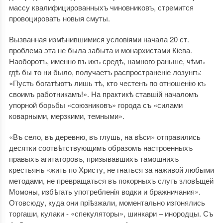
массу квалифицированныхъ чиновниковъ, стремится
провоцировать новыя смуты.
Вызванная измѣнившимися условіями начала 20 ст.
проблема эта не была забыта и монархистами Кіева.
Наоборотъ, именно въ ихъ средѣ, намного раньше, чѣмъ
гдѣ бы то ни было, получаетъ распространеніе лозунгъ:
«Пусть богатѣютъ лишь тѣ, кто честенъ по отношенію къ
своимъ работникамъ!». На практикѣ ставшій началомъ
упорной борьбы «союзниковъ» города съ «силами
коварными, мерзкими, темными».
«Въ село, въ деревню, въ глушь, на вѣси» отправились
десятки соотвѣтствующимъ образомъ настроенныхъ
правыхъ агитаторовъ, призывавшихъ тамошнихъ
крестьянъ «жить по Христу, не гнаться за наживой любыми
методами, не превращаться въ покорныхъ слугъ зловѣщей
Момоны, избѣгать употребленія водки и бражничания».
Отовсюду, куда они пріѣзжали, моментально изгонялись
торгаши, кулаки - «спекуляторы», шинкари – инородцы. Съ