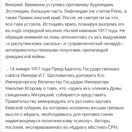
Венгріей. Временно уступивъ противнику Курляндию,
Эстляндию, большую часть Лифляндии (не считая Риги), а
также Привислинский край, Россія, не смотря ни на что,
все-таки устояла. Истощивъ врага, планируя разгромъ его
въ ходѣ очередной весенне-лѣтней кампаніи 1917 года. Не
обращая вниманія на ложь оппонентовъ съ ихъ выдумками
«о распутинскомъ засилье» и «управленческой чехардѣ»,
антиправительственными лозунгами, пропагандой
гражданской войны.
…14 января 1917 года Предсѣдатель Государственнаго
совѣта Имперіи И.Г. Щегловитовъ доложилъ Его
Императорскоу Величеству Государю Императору
Николаю Второму о томъ, что «одинъ ихъ членовъ Думы,
священникъ Митрицкий, собирается представить
Правительству меморандумъ отъ русскихъ круговъ
Кіевской губерніи, въ которомъ изложены весьма трезвыя
мысли о мѣрахъ, необходимыхъ для противостоянія
надвигающемуся политическому психозу». Авторы
посланія, инспирированнаго въ нѣдрахъ мѣстнаго СРН,