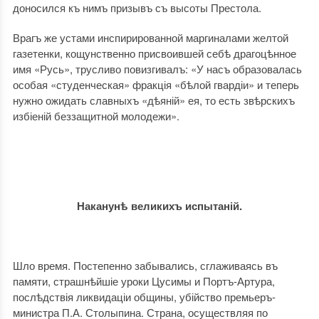
доносился къ нимъ призывъ съ высоты Престола.
Врагъ же устами инспирированной маргиналами желтой
газетенки, кощунственно присвоившей себѣ драгоцѣнное
имя «Русь», трусливо повизгивалъ: «У насъ образовалась
особая «студенческая» фракція «бѣлой гвардіи» и теперь
нужно ожидать славныхъ «дѣяній» ея, то есть звѣрскихъ
избіеній беззащитной молодежи».
Наканунѣ великихъ испытаній.
Шло время. Постепенно забывались, сглаживаясь въ
памяти, страшнѣйшіе уроки Цусимы и Портъ-Артура,
послѣдствія ликвидаціи общины, убійство премьеръ-
министра П.А. Столыпина. Страна, осуществляя по