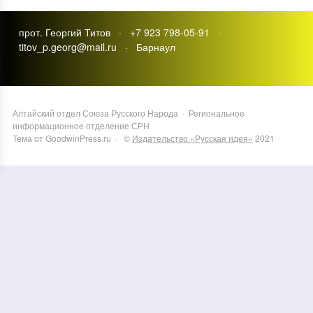
прот. Георгий Титов · +7 923 798-05-91 ·
titov_p.georg@mail.ru · Барнаул
Алтайский отдел Союза Русского Народа
·
Региональное
информационное отделение СРН
Тема от GoodwinPress.ru
· ©
Издательство «Русская идея»
2021