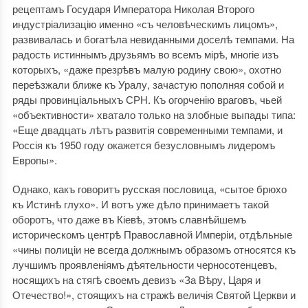
рецептамъ Государя Императора Николая Второго
индустріализацію именно «съ человѣческимъ лицомъ»,
развивалась и богатѣла невиданными доселѣ темпами. На
радость истиннымъ друзьямъ во всемъ мірѣ, многіе изъ
которыхъ, «даже презрѣвъ малую родину свою», охотно
переѣзжали ближе къ Уралу, зачастую пополняя собой и
ряды провинціальныхъ СРН. Къ огорченію враговъ, чьей
«объективности» хватало только на злобные выпады типа:
«Еще двадцать лѣтъ развитія современными темпами, и
Россія къ 1950 году окажется безусловнымъ лидеромъ
Европы».
Однако, какъ говоритъ русская пословица, «сытое брюхо
къ Истинѣ глухо». И вотъ уже дѣло принимаетъ такой
оборотъ, что даже въ Кіевѣ, этомъ славнѣйшемъ
историческомъ центрѣ Православной Имперіи, отдѣльные
«чины полиціи не всегда должнымъ образомъ относятся къ
лучшимъ проявленіямъ дѣятельности черносотенцевъ,
носящихъ на стягѣ своемъ девизъ «За Вѣру, Царя и
Отечество!», стоящихъ на стражѣ величія Святой Церкви и