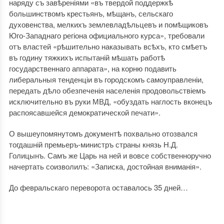
наряду съ завѣреніями «въ твердой поддержкѣ
большинствомъ крестьянъ, мѣщанъ, сельскаго
духовенства, мелкихъ землевладѣльцевъ и помѣщиковъ
Юго-Западнаго регіона официального курса», требовали
отъ властей «рѣшительно наказывать всѣхъ, кто смѣетъ
въ годину тяжкихъ испытаній мѣшать работѣ
государственнаго аппарата», на корню подавить
либеральныя тенденціи въ городскомъ самоуправленіи,
передать дѣло обезпеченія населенія продовольствіемъ
исключительно въ руки МВД, «обуздать наглость вконецъ
распоясавшейся демократической печати».
О вышеупомянутомъ документѣ похвально отозвался
тогдашній премьеръ-министръ страны князь Н.Д.
Голицынъ. Самъ же Царь на ней и вовсе собственноручно
начертать соизволилъ: «Записка, достойная вниманія».
До февральскаго переворота оставалось 35 дней…