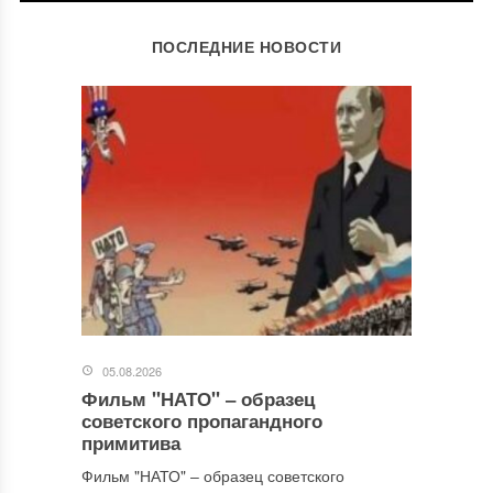
ОСТАВИТЬ КОММЕНТАРИЙ
ПОСЛЕДНИЕ НОВОСТИ
Ваш адрес email не будет опубликован.
Обязательные поля
помечены
*
Комментарий
*
05.08.2026
Фильм "НАТО" ‒ образец
Имя
*
советского пропагандного
примитива
Фильм "НАТО" ‒ образец советского