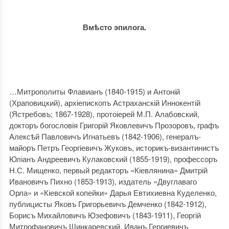
Вмѣсто эпилога.
…Митрополиты Флавианъ (1840-1915) и Антоній
(Храповицкий), архіепископъ Астраханскій Иннокентій
(Ястребовъ; 1867-1928), протоіерей М.П. Алабовский,
докторъ богословія Григорій Яковлевичъ Прозоровъ, графъ
Алексѣй Павловичъ Игнатьевъ (1842-1906), генералъ-
майоръ Петръ Георгіевичъ Жуковъ, историкъ-византинистъ
Юліанъ Андреевичъ Кулаковский (1855-1919), профессоръ
Н.С. Мищенко, первый редакторъ «Кіевлянина» Дмитрій
Ивановичъ Пихно (1853-1913), издатель «Двуглаваго
Орла» и «Кіевской копейки» Дарья Евтихиевна Куделенко,
публицисты Яковъ Григорьевичъ Демченко (1842-1912),
Борисъ Михайловичъ Юзефовичъ (1843-1911), Георгій
Митрофановичъ Шинкаревский, Иванъ Гергиевичъ