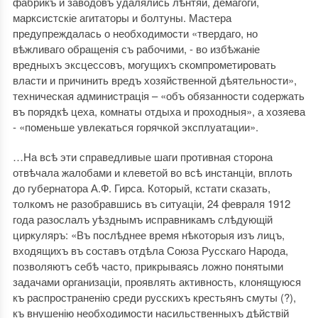
фабрикъ и заводовъ удалялись лѣнтяи, демагоги,
марксистскіе агитаторы и болтуны. Мастера
предупреждалась о необходимости «твердаго, но
вѣжливаго обращенія съ рабочими, - во избѣжаніе
вредныхъ эксцессовъ, могущихъ скомпрометировать
власти и причинить вредъ хозяйственной дѣятельности»,
техническая администрація – «объ обязанности содержать
въ порядкѣ цеха, комнаты отдыха и проходныя», а хозяева
- «поменьше увлекаться горячкой эксплуатации».
…На всѣ эти справедливые шаги противная сторона
отвѣчала жалобами и клеветой во всѣ инстанціи, вплоть
до губернатора А.Ф. Гирса. Который, кстати сказать,
толкомъ не разобравшись въ ситуаціи, 24 февраля 1912
года разослалъ уѣзднымъ исправникамъ слѣдующій
циркуляръ: «Въ послѣднее время нѣкоторыя изъ лицъ,
входящихъ въ составъ отдѣла Союза Русскаго Народа,
позволяютъ себѣ часто, прикрываясь ложно понятыми
задачами организаціи, проявлять активность, клонящуюся
къ распространенію среди русскихъ крестьянъ смуты (?),
къ внушенію необходимости насильственныхъ дѣйствій