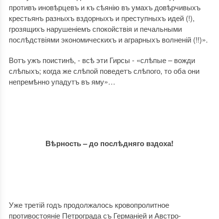
противъ иновѣрцевъ и къ сѣянію въ умахъ довѣрчивыхъ
крестьянъ разныхъ вздорныхъ и преступныхъ идей (!),
грозящихъ нарушеніемъ спокойствія и печальными
послѣдствіями экономическихъ и аграрныхъ волненій (!!)».
Вотъ ужъ поистинѣ, - всѣ эти Гирсы - «слѣпые – вожди
слѣпыхъ; когда же слѣпой поведетъ слѣпого, то оба они
непремѣнно упадутъ въ яму»…
Вѣрность – до послѣдняго вздоха!
Уже третій годъ продолжалось кровопролитное
противостояніе Петрограда съ Германіей и Австро-