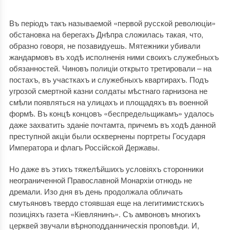
Въ періодъ такъ называемой «первой русской революціи»
обстановка на берегахъ Днѣпра сложилась такая, что,
образно говоря, не позавидуешь. Мятежники убивали
жандармовъ въ ходѣ исполненія ними своихъ служебныхъ
обязанностей. Чиновъ полиціи открыто третировали – на
постахъ, въ участкахъ и служебныхъ квартирахъ. Подъ
угрозой смертной казни солдаты мѣстнаго гарнизона не
смѣли появляться на улицахъ и площадяхъ въ военной
формѣ. Въ концѣ концовъ «беспредельщикамъ» удалось
даже захватить зданіе почтамта, причемъ въ ходѣ данной
преступной акціи были осквернены портреты Государя
Императора и флагъ Россійской Державы.
Но даже въ этихъ тяжелѣйшихъ условіяхъ сторонники
неограниченной Православной Монархіи отнюдь не
дремали. Изо дня въ день продолжала обличать
смутьяновъ твердо стоявшая еще на легитимистскихъ
позиціяхъ газета «Кіевлянинъ». Съ амвоновъ многихъ
церквей звучали вѣрноподданническія проповѣди. И,