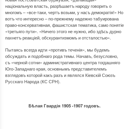
національную власть, разрѣшаетъ народу говорить о
многомъ – «все-таки, чертъ возьми, у насъ демократія!» Но
вотъ что интересно – по-прежнему надежно табуирована
право-консервативная, фашистская тематика, само понятіе
«третьяго пути». «Ничего этого не нужно, ибо здѣсь дурно
пахнетъ реакціей, обскурантизмомъ и отсталостью».
Пытаясь всегда идти «противъ теченія», мы будемъ
обсуждать и подобнаго рода темы. Начавъ, безусловно,
съ «черной сотни» административнаго центра тогдашняго
Юго-Западнаго края, основнымъ представителемъ
взглядовъ которой какъ разъ и являлся Кіевскій Союзъ
Русскаго Народа (КС СРН).
Бѣлая Гвардія 1905 -1907 годовъ.