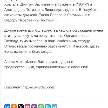
Храпаль, Дмитрій Васильевичъ Туткевичъ (1854-?) и
Александръ Петровичъ Липранди, студентъ В.Голубевъ,
активисты движенія Елена Павловна Разумихина и
Ѳедоръ Яковлевичъ Постный…
Долгое время для большинства нашихъ согражданъ имена
эти звучали чуть ли не ругательно. Однако, слава
Господу, туманъ забвенія надъ любезнымъ сердцу
Отечествомъ постепенно разсѣивается. И вскорѣ, дастъ
Богъ, исчезнетъ безъ слѣда!
А пока что - вѣчная Вамъ память, дорогіе
предшественники, единомышленники и союзники!
источник: http://rus-orden.com