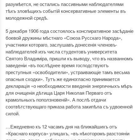
разумѣется, не остались пассивными наблюдателями
тѣхъ зловѣщихъ событій консервативные элементы въ
молодежной средѣ.
5 декабря 1906 года состоялось конспиративное засѣданіе
боевой дружины мѣстнаго «Союза Русскаго Народа»,
участники котораго, заслушавъ донесенія членовъ-
наблюдателей изъ числа студентовъ университета
Святого Владиміра, пришли къ выводу, что въ названномъ
заведеніи «въ послѣднее время господствуютъ
преступныя «освободители», устраивающіе тамъ весьма
опасныя сходки». Тутъ же единогласно принимается
декларація «о необходимости введенія энергичныхъ мѣръ
для очищенія дѣтища Царя Николая Перваго отъ
крамольныхъ поползновеній». А послѣ отдачи
соотвѣтствующаго приказа работа закипѣла съ удвоенной
силой.
…Ежедневно къ 12 часамъ дня на ближайшихъ отъ
«Краснаго корпуса» улицахъ, «въ нѣкоторомъ разстояніи