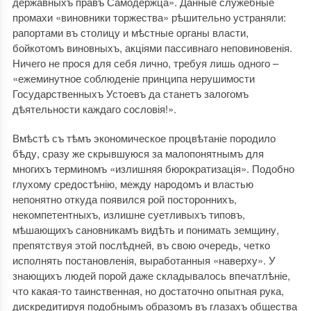
державныхъ правъ Самодержца». Данные служебные
промахи «виновники торжества» рѣшительно устраняли:
рапортами въ столицу и мѣстные органы власти,
бойкотомъ виновныхъ, акціями пассивнаго неповиновенія.
Ничего не прося для себя лично, требуя лишь одного –
«ежеминутное соблюденіе принципа нерушимости
Государственныхъ Устоевъ да станетъ залогомъ
дѣятельности каждаго сословія!».
Вмѣстѣ съ тѣмъ экономическое процвѣтаніе породило
бѣду, сразу же скрывшуюся за малопонятнымъ для
многихъ терминомъ «излишняя бюрократизація». Подобно
глухому средостѣнію, между народомъ и властью
непонятно откуда появился рой постороннихъ,
некомпетентныхъ, излишне суетливыхъ типовъ,
мѣшающихъ сановникамъ видѣть и понимать земщину,
препятствуя этой послѣдней, въ свою очередь, четко
исполнять постановленія, выработанныя «наверху». У
знающихъ людей порой даже складывалось впечатлѣніе,
что какая-то таинственная, но достаточно опытная рука,
дискредитируя подобнымъ образомъ въ глазахъ общества