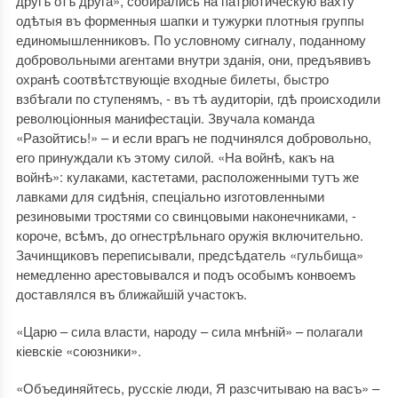
другъ отъ друга», собирались на патріотическую вахту
одѣтыя въ форменныя шапки и тужурки плотныя группы
единомышленниковъ. По условному сигналу, поданному
добровольными агентами внутри зданія, они, предъявивъ
охранѣ соотвѣтствующіе входные билеты, быстро
взбѣгали по ступенямъ, - въ тѣ аудиторіи, гдѣ происходили
революціонныя манифестаціи. Звучала команда
«Разойтись!» – и если врагъ не подчинялся добровольно,
его принуждали къ этому силой. «На войнѣ, какъ на
войнѣ»: кулаками, кастетами, расположенными тутъ же
лавками для сидѣнія, спеціально изготовленными
резиновыми тростями со свинцовыми наконечниками, -
короче, всѣмъ, до огнестрѣльнаго оружія включительно.
Зачинщиковъ переписывали, предсѣдатель «гульбища»
немедленно арестовывался и подъ особымъ конвоемъ
доставлялся въ ближайшій участокъ.
«Царю – сила власти, народу – сила мнѣній» – полагали
кіевскіе «союзники».
«Объединяйтесь, русскіе люди, Я разсчитываю на васъ» –