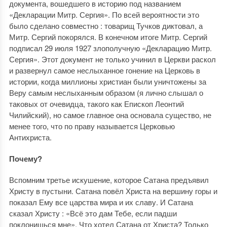
документа, вошедшего в историю под названием
«Декларации Митр. Сергия». По всей вероятности это
было сделано совместно : товарищ Тучков диктовал, а
Митр. Сергий покорялся. В конечном итоге Митр. Сергий
подписал 29 июля 1927 злополучную «Декларацию Митр.
Сергия». Этот документ не только учинил в Церкви раскол
и развернул самое неслыханное гонение на Церковь в
истории, когда миллионы христиан были уничтожены за
Веру самым неслыханным образом (я лично слышал о
таковых от очевидца, такого как Епископ Леонтий
Чилийский), но самое главное она основала существо, не
менее того, что по праву называется Церковью
Антихриста.
Почему?
Вспомним третье искушение, которое Сатана предъявил
Христу в пустыни. Сатана повёл Христа на вершину горы и
показал Ему все царства мира и их славу. И Сатана
сказал Христу : «Всё это дам Тебе, если падши
поклонишься мне». Что хотел Сатана от Христа? Только