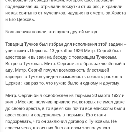
поддерживая их, отрывали лоскутки от их ряс, и хранили
их как святыню от мучеников, идущих на смерть за Христа
и Его Церковь.
Большевики поняли, что нужен другой метод.
Товарищ Тучков был избран для исполнения этой задачи –
уничтожить Церковь. 13 декабря 1926 Митр. Сергий был
арестован и вызван на беседу с товарищем Тучковым.
Встреча Тучкова с Митр. Сергием это брак заключённый в
аду. Митр. Сергий почуял возможность блестящей
карьеры, а Тучков увидел возможность создать раскол в
Церкви : как раз то, что нужно было и одному и другому.
Митр. Сергий был освобождён из тюрьмы 30 марта 1927 и
жил в Москве, получив привилегии, которых не имел даже
до своего ареста, в то время как почти все епископы были
арестованы и содержались в тюрьмах. Его стали
подозревать, что он заключил договор с Тучковым. Не
совсем ясно, кто из них был автором злополучного