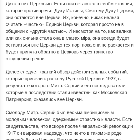
Духа в них Церковью. Если они остаются в своём стоянии,
которое противоречит Духу Истины, Святому Духу Церкви,
они остаются вне Церкви. Их, конечно, никак нельзя
считать «частью» Единой Церкви, которая просто не в
общении с «другой частью». И несмотря на то, как велика
или как сильна стала она в глазах міра, она всегда будет
оставаться вне Церкви до тех пор, пока она не раскается и
будет принята обратно в Церковь через таинство
отпущения грехов.
Далее следует краткий обзор действительных событий,
которые привели к расколу Русской Церкви в 1927, в
результате которого Митр. Сергий и его последователи,
которые в последствии стали известны как Московская
Патриархия, оказались вне Церкви.
Смолоду Митр. Сергий был весьма амбициозным
молодым человеком, одержимым страстью к власти. Есть
свидетельства, что вскоре после Февральской революции
1917 он выражал надежду, что нечто в таком же роде
произойдёт и в Церкви. Ему не пришлось долго ждать