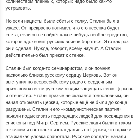
количеством пленных, которых надо было как-то
устраивать.
Но если нацисты были сбиты с толку, Сталин был в
ужасе. Он прекрасно понимал, что его песенка будет
спета, если он не найдёт какое-нибудь особое средство,
которое вдохновит русских воинов бороться. Это как раз
он и сделал. Нужда, говорят, всему научит. А Сталин
действительно был прижат к стенке.
Сталин был когда-то семинаристом, и он помнил
насколько близка русскому сердцу Церковь. Вот он
выступил по всероссийскому радио с сердечным
призывом ко всем русским людям защищать свою Церковь
и отечество. Чтобы призыв не оказался голословным, он
начал открывать церкви, которые ещё не были до конца
разрушены. Сталин и его «коммунистическая партия»
начали подыскивать подходящих людей для посвящения в
епископы под Митр. Сергием. Русские люди были в таком
отчаянии и настолько изголодались по Церкви, что даже и
эта жалкая уловка сработала. Русские солдаты начали