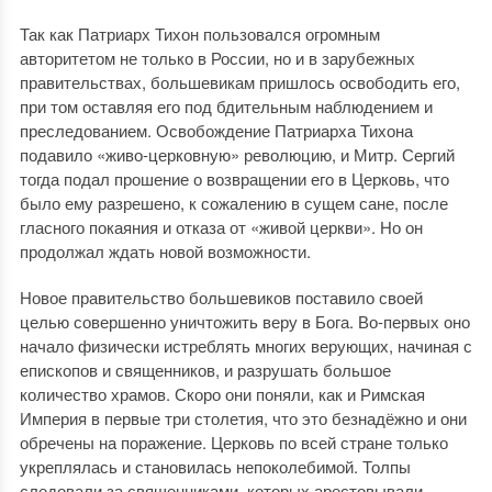
Так как Патриарх Тихон пользовался огромным
авторитетом не только в России, но и в зарубежных
правительствах, большевикам пришлось освободить его,
при том оставляя его под бдительным наблюдением и
преследованием. Освобождение Патриарха Тихона
подавило «живо-церковную» революцию, и Митр. Сергий
тогда подал прошение о возвращении его в Церковь, что
было ему разрешено, к сожалению в сущем сане, после
гласного покаяния и отказа от «живой церкви». Но он
продолжал ждать новой возможности.
Новое правительство большевиков поставило своей
целью совершенно уничтожить веру в Бога. Во-первых оно
начало физически истреблять многих верующих, начиная с
епископов и священников, и разрушать большое
количество храмов. Скоро они поняли, как и Римская
Империя в первые три столетия, что это безнадёжно и они
обречены на поражение. Церковь по всей стране только
укреплялась и становилась непоколебимой. Толпы
следовали за священниками, которых арестовывали,