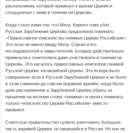
раскольником, который примкнул к врагам Церкви и
сотрудничал с ними в гонении на Церковь.
Когда стало известно, что Митр. Кирилл тоже убит,
Русская Зарубежная Церковь продолжала поминать
«Православное епископство гонимыя Церкви Российския».
Это ясно не имело ввиду Митр. Сергия и его
последователей и заместителей, которые действительно
примкнули к гонителям и даже участвовали в гонении на
Церковь. Это касалось православных епископов гонимой
Русской Церкви, катакомбной Церкви. Это всегда было
совершенно ясно в Русской Зарубежной Церкви и не было
в этом сомнения до совсем недавних времён, когда было
дано распоряжение в Зарубежной Церкви убрать из
прошения на ектении слова «гонимая» и начать поминать
только «епископство Церкви Российския» вместо
прежнего.
Советское правительство сумело уничтожить большую
часть видимой Церкви, остававшейся в России. Но оно не