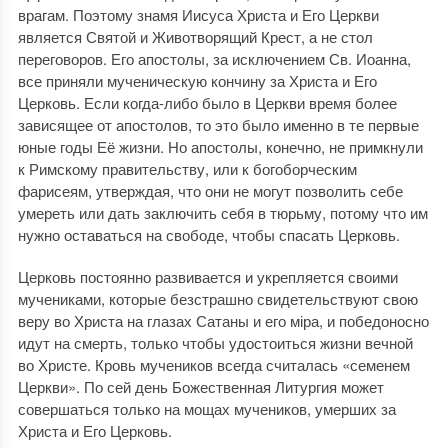
врагам. Поэтому знамя Иисуса Христа и Его Церкви
является Святой и Животворящий Крест, а не стол
переговоров. Его апостолы, за исключением Св. Иоанна,
все приняли мученическую кончину за Христа и Его
Церковь. Если когда-либо было в Церкви время более
зависящее от апостолов, то это было именно в те первые
юные годы Её жизни. Но апостолы, конечно, не примкнули
к Римскому правительству, или к богоборческим
фарисеям, утверждая, что они не могут позволить себе
умереть или дать заключить себя в тюрьму, потому что им
нужно оставаться на свободе, чтобы спасать Церковь.
Церковь постоянно развивается и укрепляется своими
мучениками, которые безстрашно свидетельствуют свою
веру во Христа на глазах Сатаны и его міра, и победоносно
идут на смерть, только чтобы удостоиться жизни вечной
во Христе. Кровь мучеников всегда считалась «семенем
Церкви». По сей день Божественная Литургия может
совершаться только на мощах мучеников, умерших за
Христа и Его Церковь.