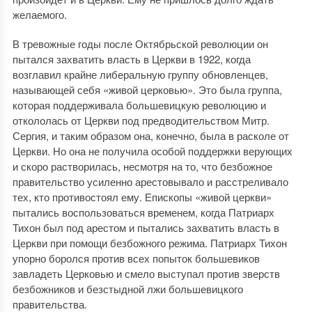
желаемого.
В тревожные годы после Октябрьской революции он
пытался захватить власть в Церкви в 1922, когда
возглавил крайне либеральную группу обновленцев,
называющей себя «живой церковью». Это была группа,
которая поддерживала большевицкую революцию и
откололась от Церкви под предводительством Митр.
Сергия, и таким образом она, конечно, была в расколе от
Церкви. Но она не получила особой поддержки верующих
и скоро растворилась, несмотря на то, что безбожное
правительство усиленно арестовывало и расстреливало
тех, кто противостоял ему. Епископы «живой церкви»
пытались воспользоваться временем, когда Патриарх
Тихон был под арестом и пытались захватить власть в
Церкви при помощи безбожного режима. Патриарх Тихон
упорно боролся против всех попыток большевиков
завладеть Церковью и смело выступал против зверств
безбожников и безстыдной лжи большевицкого
правительства.