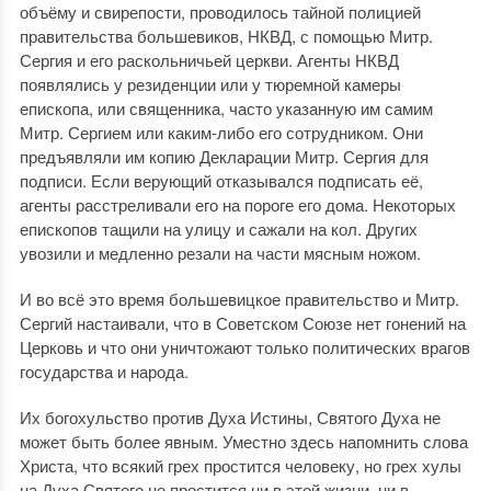
объёму и свирепости, проводилось тайной полицией
правительства большевиков, НКВД, с помощью Митр.
Сергия и его раскольничьей церкви. Агенты НКВД
появлялись у резиденции или у тюремной камеры
епископа, или священника, часто указанную им самим
Митр. Сергием или каким-либо его сотрудником. Они
предъявляли им копию Декларации Митр. Сергия для
подписи. Если верующий отказывался подписать её,
агенты расстреливали его на пороге его дома. Некоторых
епископов тащили на улицу и сажали на кол. Других
увозили и медленно резали на части мясным ножом.
И во всё это время большевицкое правительство и Митр.
Сергий настаивали, что в Советском Союзе нет гонений на
Церковь и что они уничтожают только политических врагов
государства и народа.
Их богохульство против Духа Истины, Святого Духа не
может быть более явным. Уместно здесь напомнить слова
Христа, что всякий грех простится человеку, но грех хулы
на Духа Святого не простится ни в этой жизни, ни в