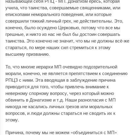
называющей себя РПЦ - МП. Донатизм ересь, которая
учила, что таинства, совершаемые священниками, или
епископами неморального поведения, или которые
совершили тяжкий личный грех, не действительны. Это,
конечно, было осуждено Церковью, потому что все мы
грешные, и никто из нас не был бы достоин совершать
таинства. Это конечно не значит, что мы не должны всё-же
стараться, по мере наших сил стремиться к этому
высшему призванию.
То, что многие иерархи МП очевидно подозрительной
морали, конечно, не является препятствием к соединению
РПЦЗ с ними. Эта вводящая в заблуждение причина
приводится для того, чтобы привлечь внимание к
неверному спорному вопросу, через который можно
обвинить в Донатизме и т.д. Наши разногласия с МП
никогда не касались личных грехов или моральных
вопросов, и люди должны стараться не сводить их к
этому.
Причина, почему мы не можем «объединиться с МП»