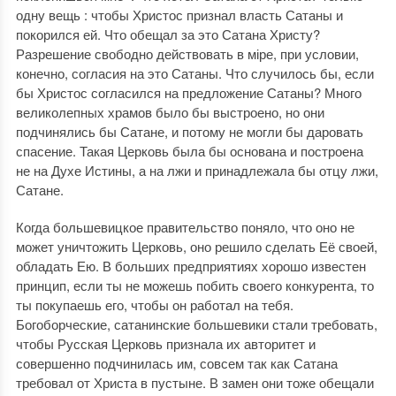
одну вещь : чтобы Христос признал власть Сатаны и
покорился ей. Что обещал за это Сатана Христу?
Разрешение свободно действовать в міре, при условии,
конечно, согласия на это Сатаны. Что случилось бы, если
бы Христос согласился на предложение Сатаны? Много
великолепных храмов было бы выстроено, но они
подчинялись бы Сатане, и потому не могли бы даровать
спасение. Такая Церковь была бы основана и построена
не на Духе Истины, а на лжи и принадлежала бы отцу лжи,
Сатане.
Когда большевицкое правительство поняло, что оно не
может уничтожить Церковь, оно решило сделать Её своей,
обладать Ею. В больших предприятиях хорошо известен
принцип, если ты не можешь побить своего конкурента, то
ты покупаешь его, чтобы он работал на тебя.
Богоборческие, сатанинские большевики стали требовать,
чтобы Русская Церковь признала их авторитет и
совершенно подчинилась им, совсем так как Сатана
требовал от Христа в пустыне. В замен они тоже обещали