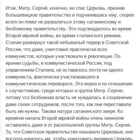
Итак, Митр. Сергий, конечно, не спас Церковь, признав
большевицкое правительство и подчинившись ему, скорее
всего он помог не развалиться этому сатанинскому и
безбожному правительству. Это подтвердилось во время
Второй міровой войны, во время сталинского режима.
Сталин развернул такой небывалый террор в Советской
России, что даже, уничтожил практически всех
коммунистов, которые участвовали в революции. По
иронии судьбы, в коммунистической России, под
управлением Сталина, не оставалось почти ни одного
коммуниста, фактически участвовавшего в
коммунистическом перевороте. Это верно и по отношению
к соучастникам, среди которых и группа Митр. Сергия,
потому что безбожная власть не нуждалась в сохранении
даже своих сотрудников, после того, как они переставали
быть им нужны. Такова натура сатанинского зверя. Ко
времени начала Второй міровой войны очень немногие
оставались даже и от раскольничей группы Митр. Сергия.
То, что Советское правительство называло Церковью, оно
воспользовалось им, чтобы уничтожить видимую Церковь,