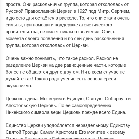
проста. Они раскольничья группа, которая откололась от
Русской Православной Церкви в 1927 под Митр. Сергием,
и до сего дня остаётся в расколе. То, что они стали очень
сильны, при помощи и поддержке атеистического
правительства, не имеет никакого значения. Они, с
момента своего появления и по сей день раскольничья
группа, которая откололась от Церкви.
Очень важно понимать, что такое раскол. Раскол не
разделение Церкви на две равноценные части, которые
более не общаются друг с другом. Ни в коем случае не
думайте так! Такого рода учение есть основа ереси
экуменизма.
Церковь едина. Мы верим в Единую, Святую, Соборную и
Апостольскую Церковь. По её самоопределению
Никейского символа веры Церковь прежде всего Едина.
Единство Церкви уподобляется нераздельному Единству
Святой Троицы Самим Христом в Его молитве к своему
Отцу до Его взятия в Гефсиманском саду. Церковь –