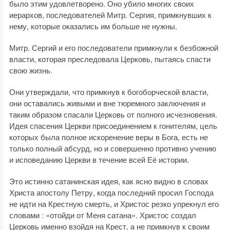
было этим удовлетворено. Оно убило многих своих
иерархов, последователей Митр. Сергия, примкнувших к
нему, которые оказались им больше не нужны.
Митр. Сергий и его последователи примкнули к безбожной
власти, которая преследовала Церковь, пытаясь спасти
свою жизнь.
Они утверждали, что примкнув к богоборческой власти,
они оставались живыми и вне тюремного заключения и
таким образом спасали Церковь от полного исчезновения.
Идея спасения Церкви присоединением к гонителям, цель
которых была полное искоренение веры в Бога, есть не
только полный абсурд, но и совершенно противно учению
и исповеданию Церкви в течение всей Её истории.
Это истинно сатанинская идея, как ясно видно в словах
Христа апостолу Петру, когда последний просил Господа
не идти на Крестную смерть, и Христос резко упрекнул его
словами : «отойди от Меня сатана». Христос создал
Церковь именно взойдя на Крест, а не примкнув к своим