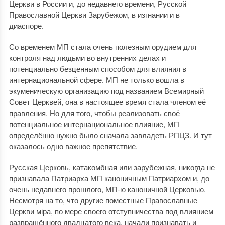
Церкви в России и, до недавнего времени, Русской
Православной Церкви Зарубежом, в изгнании и в
диаспоре.
Со временем МП стала очень полезным орудием для
контроля над людьми во внутренних делах и
потенциально безценным способом для влияния в
интернациональной сфере. МП не только вошла в
экуменическую организацию под названием Всемирный
Совет Церквей, она в настоящее время стала членом её
правления. Но для того, чтобы реализовать своё
потенциальное интернациональное влияние, МП
определённо нужно было сначала завладеть РПЦЗ. И тут
оказалось одно важное препятствие.
Русская Церковь, катакомбная или зарубежная, никогда не
признавала Патриарха МП каноничным Патриархом и, до
очень недавнего прошлого, МП-ю каноничной Церковью.
Несмотря на то, что другие поместные Православные
Церкви міра, по мере своего отступничества под влиянием
развращённого двадцатого века, начали признавать и