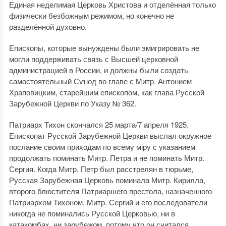
Единая неделимая Церковь Христова и отделённая только
физически безбожным режимом, но конечно не
разделённой духовно.
Епископы, которые вынуждены были эмигрировать не
могли поддерживать связь с Высшей церковной
администрацией в России, и должны были создать
самостоятельный Сѵнод во главе с Митр. Антонием
Храповицким, старейшим епископом, как глава Русской
Зарубежной Церкви по Указу № 362.
Патриарх Тихон скончался 25 марта/7 апреля 1925.
Епископат Русской Зарубежной Церкви выслал окружное
послание своим приходам по всему міру с указанием
продолжать поминать Митр. Петра и не поминать Митр.
Сергия. Когда Митр. Петр был расстрелян в тюрьме,
Русская Зарубежная Церковь поминала Митр. Кирилла,
второго блюстителя Патриаршего престола, назначенного
Патриархом Тихоном. Митр. Сергий и его последователи
никогда не поминались Русской Церковью, ни в
катакомбах, ни зарубежом, потому что он считался