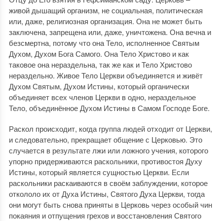
живой дышащий организм, не социальная, политическая
или, даже, религиозная организация. Она не может быть
заключена, запрещена или, даже, уничтожена. Она вечна и
безсмертна, потому что она Тело, исполненное Святым
Духом, Духом Бога Самого. Она Тело Христово и как
таковое она нераздельна, так же как и Тело Христово
нераздельно. Живое Тело Церкви объединяется и живёт
Духом Святым, Духом Истины, который органически
объединяет всех членов Церкви в одно, нераздельное
Тело, объединённое Духом Истины в Самом Господе Боге.
Раскол происходит, когда группа людей отходит от Церкви,
и следовательно, прекращает общение с Церковью. Это
случается в результате лжи или ложного учения, которого
упорно придерживаются раскольники, противостоя Духу
Истины, который является сущностью Церкви. Если
раскольники раскаиваются в своём заблуждении, которое
откололо их от Духа Истины, Святого Духа Церкви, тогда
они могут быть снова приняты в Церковь через особый чин
покаяния и отпущения грехов и восстановления Святого