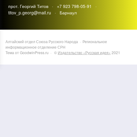
прот. Георгий Титов · +7 923 798-05-91 ·
titov_p.georg@mail.ru · Барнаул
Алтайский отдел Союза Русского Народа
·
Региональное
информационное отделение СРН
Тема от GoodwinPress.ru
· ©
Издательство «Русская идея»
2021