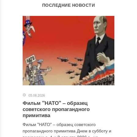
ОСТАВИТЬ КОММЕНТАРИЙ
ПОСЛЕДНИЕ НОВОСТИ
Ваш адрес email не будет опубликован.
Обязательные поля
помечены
*
Комментарий
*
05.08.2026
Фильм "НАТО" ‒ образец
Имя
*
советского пропагандного
примитива
Фильм "НАТО" ‒ образец советского
пропагандного примитива Днем в субботу и
Email
*