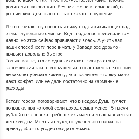
родители и каково жить без них. Но не в германский, в
российский. Для полноты, так сказать, ощущений.
И я вот читаю эту новость и вижу людей хихикающих над
этим. Глуповатые смешки. Ведь подобное прививали там
давно, но этож сейчас прививают и здесь. А учитывая
наши способности перенимать у Запада все дерьмо -
привьют довольно быстро.
Только вот те, кто сегодня хихикают - завтра станут
заложниками такого вот маленького шантажиста. Который
не захочет убирать комнату, или посчитает что ему мало
дают конфет, или не дали достаточно на карманные
расходы.
Кстати говоря, поговаривают, что в недрах Думы гуляет
поправка, при которой если доход семьи менее 15 тысяч
рублей на человека - ребенок изымается и направляется в
детский дом. Можть и слухи, но уж больно похоже на
правду, ибо что угодно ожидать можно.