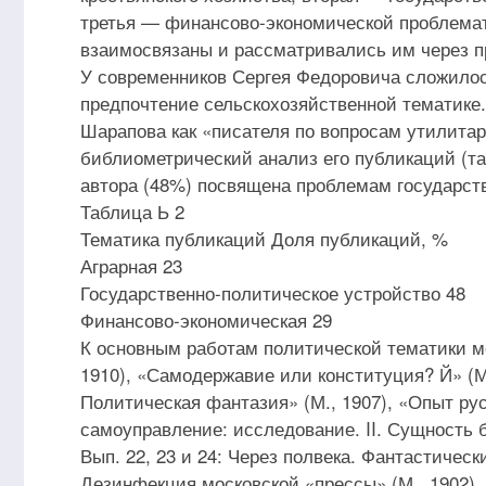
третья — финансово-экономической проблемат
взаимосвязаны и рассматривались им через 
У современников Сергея Федоровича сложилось
предпочтение сельскохозяйственной тематике.
Шарапова как «писателя по вопросам утилита
библиометрический анализ его публикаций (таб
автора (48%) посвящена проблемам государств
Таблица Ь 2
Тематика публикаций Доля публикаций, %
Аграрная 23
Государственно-политическое устройство 48
Финансово-экономическая 29
К основным работам политической тематики м
1910), «Самодержавие или конституция? Й» (М.
Политическая фантазия» (М., 1907), «Опыт ру
самоуправление: исследование. II. Сущность б
Вып. 22, 23 и 24: Через полвека. Фантастичес
Дезинфекция московской «прессы» (М., 1902).