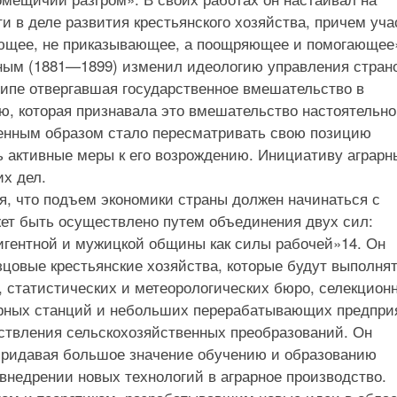
и в деле развития крестьянского хозяйства, причем уча
ающее, не приказывающее, а поощряющее и помогающее
ным (1881—1899) изменил идеологию управления стран
ципе отвергавшая государственное вмешательство в
ю, которая признавала это вмешательство настоятельн
оренным образом стало пересматривать свою позицию
ь активные меры к его возрождению. Инициативу аграрн
х дел.
я, что подъем экономики страны должен начинаться с
жет быть осуществлено путем объединения двух сил:
игентной и мужицкой общины как силы рабочей»14. Он
зцовые крестьянские хозяйства, которые будут выполня
, статистических и метеорологических бюро, селекцион
орных станций и небольших перерабатывающих предпри
ствления сельскохозяйственных преобразований. Он
придавая большое значение обучению и образованию
внедрении новых технологий в аграрное производство.