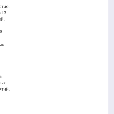
стие,
»13.
ой.
ой
ых
ть
ных
ятий.