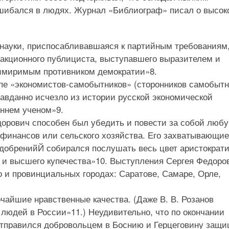
ошибался в людях. Журнал «Библиограф» писал о высок
 науки, приспосабливавшаяся к партийным требованиям
еакционного публициста, выступавшего выразителем и
римиримым противником демократии»8.
ппе «экономистов-самобытников» (сторонников самобыт
равданно исчезло из истории русской экономической
оннем ученом»9.
орович способен был убедить и повести за собой люб
 финансов или сельского хозяйства. Его захватывающие
удобренийЙ собирался послушать весь цвет аристократи
и высшего купечества»10. Выступления Сергея Федоро
о и провинциальных городах: Саратове, Самаре, Орле,
очайшие нравственные качества. (Даже В. В. Розанов
 людей в России»11.) Неудивительно, что по окончании
 отправился добровольцем в Боснию и Герцеговину защ