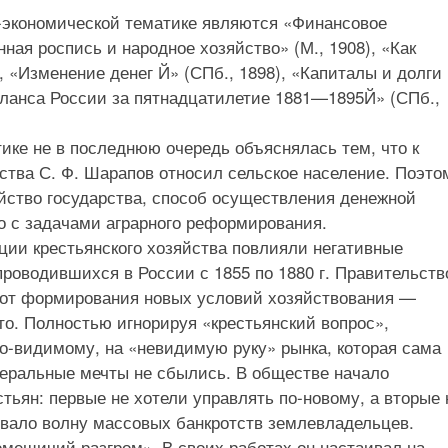
экономической тематике являются «Финансовое
нная роспись и народное хозяйство» (М., 1908), «Как
, «Изменение денег Й» (СПб., 1898), «Капиталы и долги
аланса России за пятнадцатилетие 1881—1895Й» (СПб.,
ике не в последнюю очередь объяснялась тем, что к
тва С. Ф. Шарапов относил сельское население. Поэто
йство государства, способ осуществления денежной
 с задачами аграрного реформирования.
ции крестьянского хозяйства повлияли негативные
оводившихся в России с 1855 по 1880 г. Правительств
 от формирования новых условий хозяйствования —
о. Полностью игнорируя «крестьянский вопрос»,
о-видимому, на «невидимую руку» рынка, которая сама
еральные мечты не сбылись. В обществе начало
тьян: первые не хотели управлять по-новому, а вторые 
звало волну массовых банкротств землевладельцев.
омещичий разгром». В своих работах он настаивал на