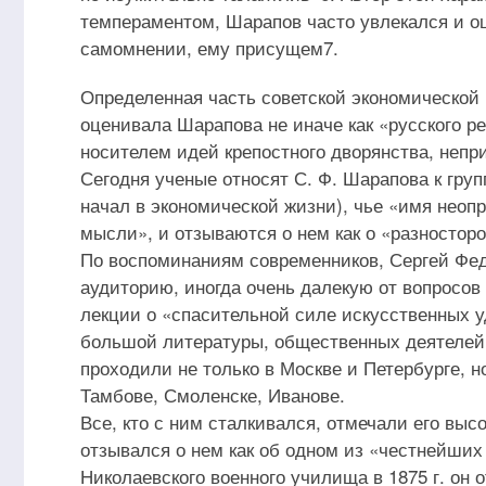
темпераментом, Шарапов часто увлекался и 
самомнении, ему присущем7.
Определенная часть советской экономической
оценивала Шарапова не иначе как «русского р
носителем идей крепостного дворянства, неп
Сегодня ученые относят С. Ф. Шарапова к гру
начал в экономической жизни), чье «имя неоп
мысли», и отзываются о нем как о «разностор
По воспоминаниям современников, Сергей Фед
аудиторию, иногда очень далекую от вопросов
лекции о «спасительной силе искусственных 
большой литературы, общественных деятелей 
проходили не только в Москве и Петербурге, н
Тамбове, Смоленске, Иванове.
Все, кто с ним сталкивался, отмечали его выс
отзывался о нем как об одном из «честнейших
Николаевского военного училища в 1875 г. он