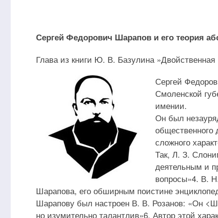
Сергей Федорович Шарапов и его теория а
Глава из книги Ю. В. Базулина »Двойственная
Сергей Федоров
Смоленской губе
имении.
Он был незауряд
общественного д
сложного характ
Так, Л. З. Слон
деятельным и 
вопросы»4. В. 
Шарапова, его обширным поистине энциклопед
Шарапову был настроен В. В. Розанов: «Он <Ш
но изумительно талантлив»6. Автор этой хара