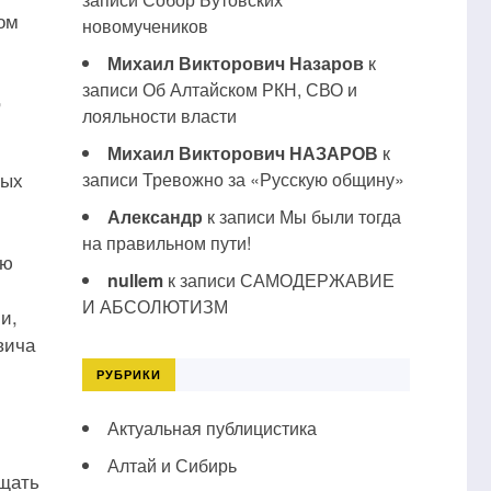
ом
новомучеников
Михаил Викторович Назаров
к
записи
Об Алтайском РКН, СВО и
,
лояльности власти
Михаил Викторович НАЗАРОВ
к
ных
записи
Тревожно за «Русскую общину»
Александр
к записи
Мы были тогда
на правильном пути!
ую
nullem
к записи
САМОДЕРЖАВИЕ
И АБСОЛЮТИЗМ
и,
вича
РУБРИКИ
Актуальная публицистика
Алтай и Сибирь
ищать