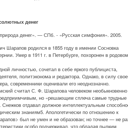
бсолютных денег
 природа денег». — СПб. - «Русская симфония». 2005.
ич Шарапов родился в 1855 году в имении Сосновка
рнии. Умер в 1911 г. в Петербурге, похоронен в родово
ной личностью, сочетал в себе яркого публициста,
еятеля, политэконома и редактора. Однако, в силу свое
ера, современники оценивали его неоднозначно.
имский считал С. Ф. Шарапова человеком необыкновенно
предприимчивым, но «решающим сплеча самые трудные
Н. Снежков отдавал должное интеллектуальным способн
ическим знаниям5. Апологетически по отношению к
арапов> был не умен и не образован; но точнее — не ра
ктеристики особо подчеркивал, что обладая пылким