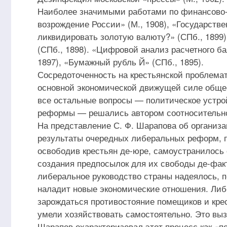
Наиболее значимыми работами по финансово-
возрождение России» (М., 1908), «Государстве
ликвидировать золотую валюту?» (СПб., 1899)
(СПб., 1898). «Цифровой анализ расчетного б
1897), «Бумажный рубль Й» (СПб., 1895).
Сосредоточенность на крестьянской проблемат
основной экономической движущей силе общес
все остальные вопросы — политическое устро
реформы — решались автором соотносительно
На представление С. Ф. Шарапова об организа
результаты очередных либеральных реформ, пр
освободив крестьян де-юре, самоустранилось
создания предпосылок для их свободы де-факт
либеральное руководство страны надеялось, п
наладит новые экономические отношения. Либ
зарождаться противостояние помещиков и крес
умели хозяйствовать самостоятельно. Это вы
Шарапов охарактеризовал этот процесс как «п