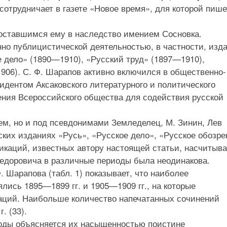
 сотрудничает в газете «Новое время», для которой пише
оставшимся ему в наследство имением Сосновка.
но публицистической деятельностью, в частности, изд
е дело» (1890—1910), «Русский труд» (1897—1910),
906). С. Ф. Шарапов активно включился в общественно-
идентом Аксаковского литературного и политического
ения Всероссийского общества для содействия русской
ем, но и под псевдонимами Земледелец, М. Зинин, Лев
ких изданиях «Русь», «Русское дело», «Русское обозре
ликаций, известных автору настоящей статьи, насчитыва
Федоровича в различные периоды была неодинакова.
 Шарапова (табл. 1) показывает, что наиболее
лись 1895—1899 гг. и 1905—1909 гг., на которые
каций. Наибольше количество напечатанных сочинений
г. (33).
иоды объясняется их насыщенностью поистине