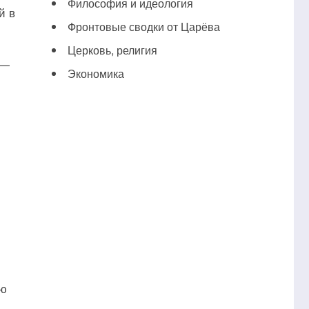
Философия и идеология
й в
Фронтовые сводки от Царёва
Церковь, религия
0—
Экономика
ию