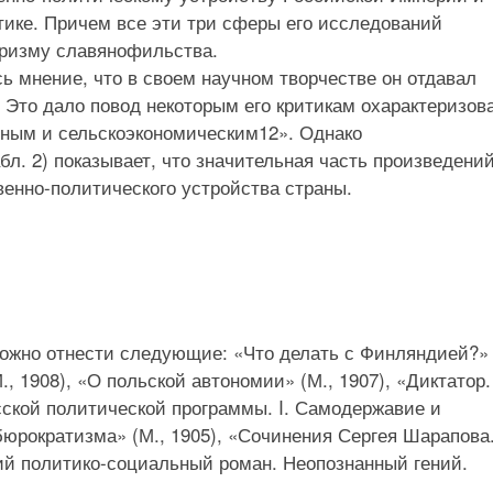
ике. Причем все эти три сферы его исследований
призму славянофильства.
 мнение, что в своем научном творчестве он отдавал
 Это дало повод некоторым его критикам охарактеризов
рным и сельскоэкономическим12». Однако
л. 2) показывает, что значительная часть произведени
енно-политического устройства страны.
ожно отнести следующие: «Что делать с Финляндией?» 
, 1908), «О польской автономии» (М., 1907), «Диктатор.
сской политической программы. I. Самодержавие и
юрократизма» (М., 1905), «Сочинения Сергея Шарапова.
кий политико-социальный роман. Неопознанный гений.