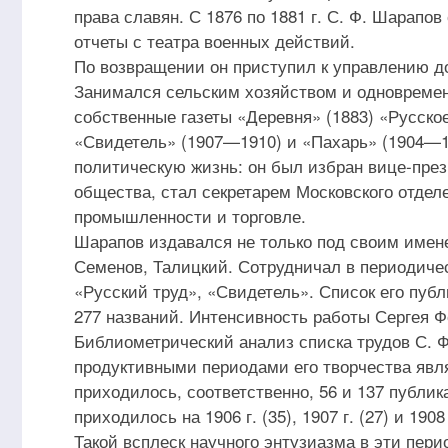
права славян. С 1876 по 1881 г. С. Ф. Шарапов
отчеты с театра военных действий.
По возвращении он приступил к управлению д
Занимался сельским хозяйством и одновремен
собственные газеты «Деревня» (1883) «Русско
«Свидетель» (1907—1910) и «Пахарь» (1904—1
политическую жизнь: он был избран вице-през
общества, стал секретарем Московского отдел
промышленности и торговле.
Шарапов издавался не только под своим имен
Семенов, Талицкий. Сотрудничал в периодичес
«Русский труд», «Свидетель». Список его пуб
277 названий. Интенсивность работы Сергея 
Библиометрический анализ списка трудов С. Ф.
продуктивными периодами его творчества явля
приходилось, соответственно, 56 и 137 публи
приходилось на 1906 г. (35), 1907 г. (27) и 1908 
Такой всплеск научного энтузиазма в эти пер