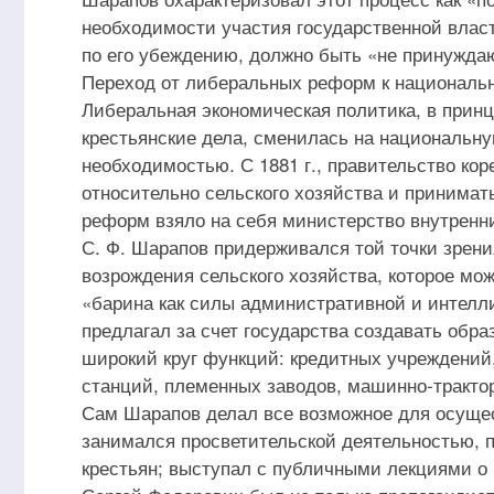
необходимости участия государственной власт
по его убеждению, должно быть «не принужд
Переход от либеральных реформ к националь
Либеральная экономическая политика, в прин
крестьянские дела, сменилась на национальну
необходимостью. С 1881 г., правительство к
относительно сельского хозяйства и принимат
реформ взяло на себя министерство внутренни
С. Ф. Шарапов придерживался той точки зрени
возрождения сельского хозяйства, которое мо
«барина как силы административной и интелл
предлагал за счет государства создавать обра
широкий круг функций: кредитных учреждений
станций, племенных заводов, машинно-тракт
Сам Шарапов делал все возможное для осуще
занимался просветительской деятельностью, 
крестьян; выступал с публичными лекциями о 