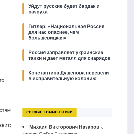
Уйдут русские будет бардак и
разруха
Гитлер: «Национальная Россия
для нас опаснее, чем
большевицкая»
Россия заправляет украинские
м
танки и дает металл для снарядов
Константина Душенова перевели
в исправительную колонию
го
остям
СВЕЖИЕ КОММЕНТАРИИ
звит:
Михаил Викторович Назаров
к
записи
Собор Бутовских