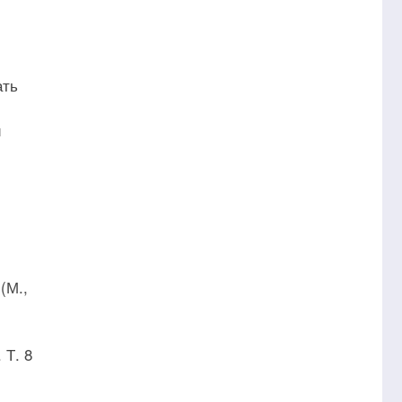
ать
й
(М.,
 Т. 8