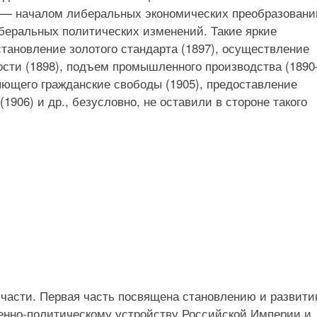
 — началом либеральных экономических преобразовани
беральных политических изменений. Такие яркие
становление золотого стандарта (1897), осуществление
сти (1898), подъем промышленного производства (189
яющего гражданские свободы (1905), предоставление
1906) и др., безусловно, не оставили в стороне такого
 части. Первая часть посвящена становлению и развит
венно-политическому устройству Российской Империи и