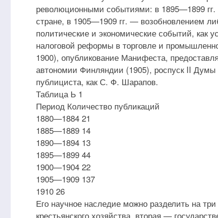
революционными событиями: в 1895—1899 гг.
стране, в 1905—1909 гг. — возобновлением ли
политические и экономические событий, как у
налоговой реформы в торговле и промышленно
1900), опубликование Манифеста, предоставл
автономии Финляндии (1905), роспуск II Думы (
публициста, как С. Ф. Шарапов.
Таблица Ь 1
Период Количество публикаций
1880—1884 21
1885—1889 14
1890—1894 13
1895—1899 44
1900—1904 22
1905—1909 137
1910 26
Его научное наследие можно разделить на три
крестьянского хозяйства, вторая — государст