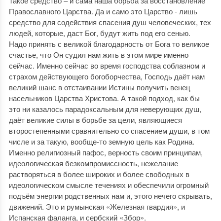
Такое средство – и сама наша борьба за восстановление
Православного Царства. Да и само это Царство - лишь
средство для содействия спасения душ человеческих, тех
людей, которые, даст Бог, будут жить под его сенью.
Надо принять с великой благодарность от Бога то великое
счастье, что Он судил нам жить в этом мире именно
сейчас. Именно сейчас во время господства соблазном и
страхом действующего богоборчества, Господь даёт нам
великий шанс в отстаивании Истины получить венец
насельников Царства Христова. А такой подход, как бы
это ни казалось парадоксальным для неверующих душ,
даёт великие силы в борьбе за цели, являющиеся
второстепенными сравнительно со спасением души, в том
числе и за такую, вообще-то земную цель как Родина.
Именно религиозный пафос, верность своим принципам,
идеологическая безкомпромиссность, нежелание
растворяться в более широких и более свободных в
идеологическом смысле течениях и обеспечили огромный
подъём энергии родственных нам и, этого нечего скрывать,
движений. Это и румынская «Железная гвардия», и
Испанская фаланга, и сербский «Збор».