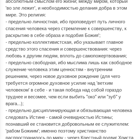
абсолютным смыслом его жизни; между миром, который
'во зле лежит', и необходимостью делания добра в этом
мире. Это религия:
- предельно личностная, ибо проповедует путь личного
спасения человека через стремление к совершенству, к
раскрытию в себе образа и подобия Божия';
- предельно коллективистская, ибо указывает главное
средство этого спасения и совершенствования: через
любовь к другим людям, вплоть до самопожертвования;
- предельно свободная, ибо мыслима лишь как свободное
служение человека этим ценностям - внутренним
решением, через новое духовное рождение (для чего
требуется огромное духовное усилие над 'ветхим
человеком' в себе - и такая победа над собой гораздо
труднее и весомее, чем если выбить "око" или "зуб" у
врага...);
- предельно дисциплинирующая и обязывающая человека
следовать Истине - самой очевидностью Истины;
познавший ее становится добровольным ее служителем:
'рабом Божиим'; именно поэтому христианство
распространилось по миру - через Крестный подвиг Христа