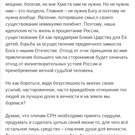
мощная, богатая, но вне Христа нам не нужна. Но не нужна
нам – это полдела. Главное – не нужна Богу и поэтому не
нужна вообще. Явление, потерявшее смысл своего
существования неминуемо погибнет. Поэтому, наша
идеология есть жизнь и процветание России,
существование Её как преддверия Божия Царства для Её
детей, борьба за осуществление предвечного замысла
Бога о нашем Отечестве. Отход от этих принципов во имя
привлечения большего числа сторонников будет означать
отход от жизнетворительных устоев России и
пренебрежение вечной судьбой человека.
Но как бороться, видя безуспешность многих своих
усилий, настороженное, часто враждебное отношение тех
людей за лучшую долю в вечности и на земле мы
боремся?
Думаю, что членам СРН необходимо принять сердцем,
продумать и соделать целью своей жизни то, для чего всё
остальное лишь средство – спасение души для вечности.