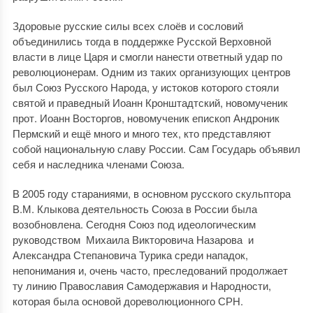
Здоровые русские силы всех слоёв и сословий
объединились тогда в поддержке Русской Верховной
власти в лице Царя и смогли нанести ответный удар по
революционерам. Одним из таких организующих центров
был Союз Русского Народа, у истоков которого стояли
святой и праведный Иоанн Кронштадтский, новомученик
прот. Иоанн Восторгов, новомученик епископ Андроник
Пермский и ещё много и много тех, кто представляют
собой национальную славу России. Сам Государь объявил
себя и наследника членами Союза.
В 2005 году стараниями, в основном русского скульптора
В.М. Клыкова деятельность Союза в России была
возобновлена. Сегодня Союз под идеологическим
руководством Михаила Викторовича Назарова и
Александра Степановича Турика среди нападок,
непонимания и, очень часто, преследований продолжает
ту линию Православия Самодержавия и Народности,
которая была основой дореволюционного СРН.