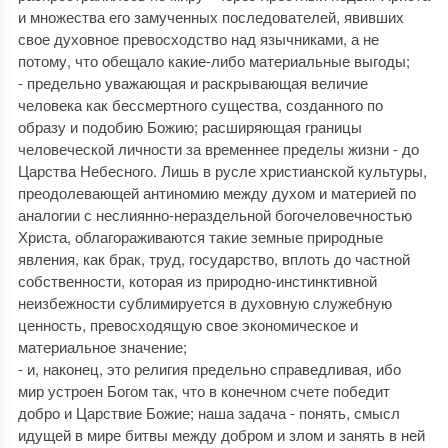
и множества его замученных последователей, явивших
свое духовное превосходство над язычниками, а не
потому, что обещало какие-либо материальные выгоды;
- предельно уважающая и раскрывающая величие
человека как бессмертного существа, созданного по
образу и подобию Божию; расширяющая границы
человеческой личности за временнее пределы жизни - до
Царства Небесного. Лишь в русле христианской культуры,
преодолевающей антиномию между духом и материей по
аналогии с неслиянно-нераздельной богочеловечностью
Христа, облагораживаются такие земные природные
явления, как брак, труд, государство, вплоть до частной
собственности, которая из природно-инстинктивной
неизбежности сублимируется в духовную служебную
ценность, превосходящую свое экономическое и
материальное значение;
- и, наконец, это религия предельно справедливая, ибо
мир устроен Богом так, что в конечном счете победит
добро и Царствие Божие; наша задача - понять, смысл
идущей в мире битвы между добром и злом и занять в ней