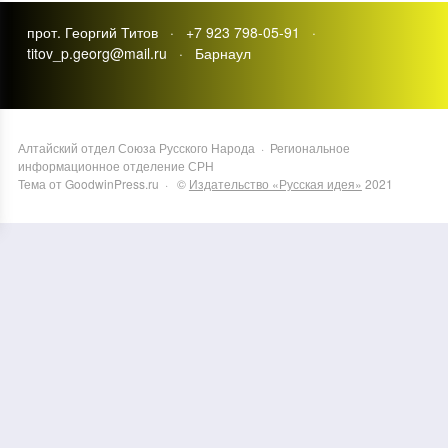
прот. Георгий Титов · +7 923 798-05-91 ·
titov_p.georg@mail.ru · Барнаул
Алтайский отдел Союза Русского Народа
·
Региональное
информационное отделение СРН
Тема от GoodwinPress.ru
· ©
Издательство «Русская идея»
2021