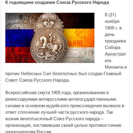
К годовщине создания Союза Русского Народа
8 (21)
ноября
1905 г. в
день
праздника
Собора
Архистрат
ига
Михаила и
прочих Небесных Сил безплотных был создан Главный
Совет Союза Русского Народа.
Всероссийская смута 1905 года, организованная и
режиссируемая антирусскими антигосударственными
силами в основном иудейского происхождения вызвала в
ответ сплочение лучшей части русского народа. Так
возник многотысячный Союз Русского народа –
организация, поставившая своей целью противостояние
разрушителям России.