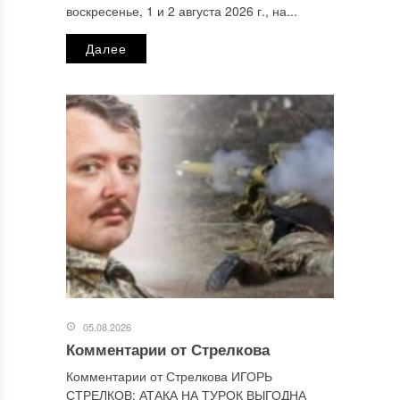
Email
*
воскресенье, 1 и 2 августа 2026 г., на...
Далее
Сайт
Этот сайт использует Akismet для борьбы со спамом.
Узнайте, как обрабатываются ваши данные комментариев
.
Отправляя сообщение, Вы разрешаете сбор и обработку
персональных данных.
Политика конфиденциальности
.
05.08.2026
Комментарии от Стрелкова
Комментарии от Стрелкова ИГОРЬ
СТРЕЛКОВ: АТАКА НА ТУРОК ВЫГОДНА